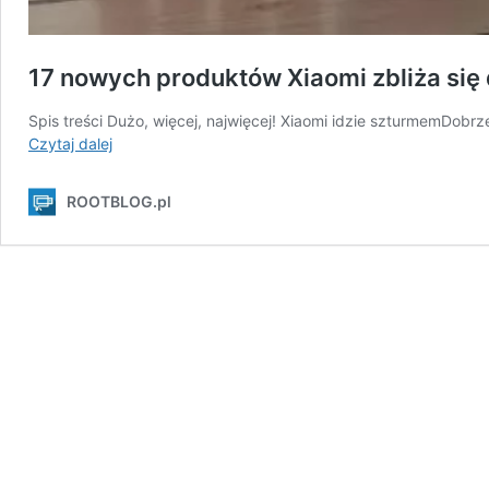
17 nowych produktów Xiaomi zbliża się 
Spis treści Dużo, więcej, najwięcej! Xiaomi idzie szturmemDobr
17
Czytaj dalej
nowych
produktów
ROOTBLOG.pl
Xiaomi
zbliża
się
do
Europy!
Wśród
nowości
są
m.in.
hulajnogi…