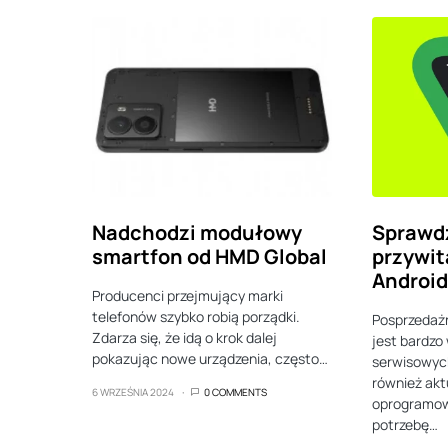
Nadchodzi modułowy
Sprawdź
smartfon od HMD Global
przywit
Android
Producenci przejmujący marki
telefonów szybko robią porządki.
Posprzedaż
Zdarza się, że idą o krok dalej
jest bardzo
pokazując nowe urządzenia, często…
serwisowych
również akt
6 WRZEŚNIA 2024
0 COMMENTS
oprogramow
potrzebę…