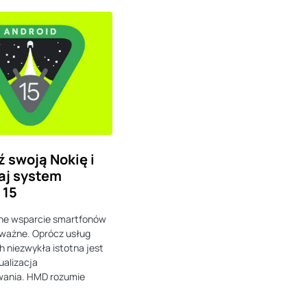
 swoją Nokię i
aj system
 15
ne wsparcie smartfonów
 ważne. Oprócz usług
 niezwykła istotna jest
ualizacja
ania. HMD rozumie