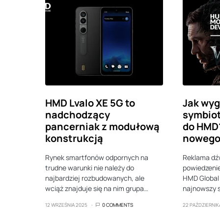
HMD Lvalo XE 5G to
Jak wyg
nadchodzący
symbio
pancerniak z modułową
do HMD
konstrukcją
nowego 
Rynek smartfonów odpornych na
Reklama dźw
trudne warunki nie należy do
powiedzenie
najbardziej rozbudowanych, ale
HMD Global
wciąż znajduje się na nim grupa…
najnowszy 
12 WRZEŚNIA 2025
0 COMMENTS
22 PAŹDZIERNIK