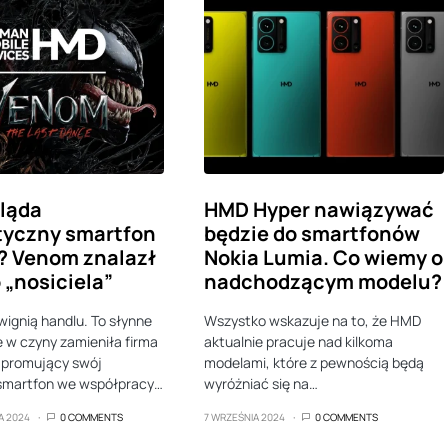
ląda
HMD Hyper nawiązywać
tyczny smartfon
będzie do smartfonów
? Venom znalazł
Nokia Lumia. Co wiemy o
„nosiciela”
nadchodzącym modelu?
ignią handlu. To słynne
Wszystko wskazuje na to, że HMD
 w czyny zamieniła firma
aktualnie pracuje nad kilkoma
 promujący swój
modelami, które z pewnością będą
smartfon we współpracy…
wyróżniać się na…
A 2024
0 COMMENTS
7 WRZEŚNIA 2024
0 COMMENTS