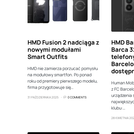
HMD Fusion 2 nadciąga z
HMD Bar
nowymi modułami
Barca 3
Smart Outfits
telefon
Barcelo
HMD nie zamierza porzucać pomysłu
dostępn
na modułowy smartfon. Po ponad
roku od premiery pierwszego modelu,
Human Mobil
firma przygotowuje się…
z FC Barcel
urządzenia 
31 PAŹDZIERNIKA 2025
0 COMMENTS
największyc
klubu:…
28 KWIETNIA 20