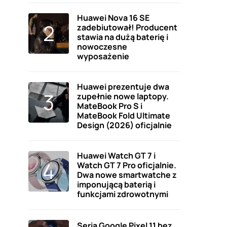
Huawei Nova 16 SE
zadebiutował! Producent
stawia na dużą baterię i
nowoczesne
wyposażenie
Huawei prezentuje dwa
zupełnie nowe laptopy.
MateBook Pro S i
MateBook Fold Ultimate
Design (2026) oficjalnie
Huawei Watch GT 7 i
Watch GT 7 Pro oficjalnie.
Dwa nowe smartwatche z
imponującą baterią i
funkcjami zdrowotnymi
Seria Google Pixel 11 bez