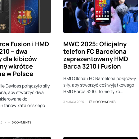
ca Fusion i HMD
MWC 2025: Oficjalny
210 – dwa
telefon FC Barcelona
y dla kibiców
zaprezentowany HMD
ny wkrótce
Barca 3210 i Fusion
e w Polsce
HMD Global i FC Barcelona połączyły
siły, aby stworzyć coś wyjątkowego –
e Devices połączyło siły
HMD Barça 3210. To nie tylko…
oną, aby stworzyć dwa
skierowane do
3 MARCA 2025
NO COMMENTS
h fanów katalońskiego
25
0 COMMENTS