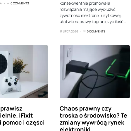
konsekwentnie promowała
24
0 COMMENTS
rozwiązania mające wydłużyć
żywotność elektroniki użytkowej,
ułatwić naprawy i ograniczyć ilość…
17 LIPCA 2026
0 COMMENTS
aprawisz
Chaos prawny czy
lnie. iFixit
troska o środowisko? Te
 pomoc i części
zmiany wywrócą rynek
elektroniki