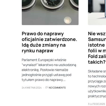
Prawo do naprawy
Nie wsz
oficjalnie zatwierdzone.
Samsun
Idą duże zmiany na
istotne
rynku napraw
folii w 
Fold zal
Parlament Europejski właśnie
takich?
“wynalazł” lekarstwo na uszkodzoną
elektronikę. Posłowie niemalże
Składane s
jednogłośnie przyjęli ustawę pod
to technolo
tytułem prawo do naprawy.…
przyciąga 
nowych rozw
24 KWIETNIA 2024
NO COMMENTS
użytkownik
praktyczny
3 LUTEGO 2025