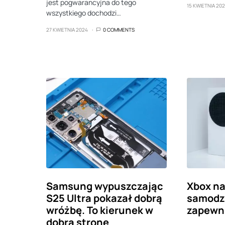
jest pogwarancyjna do tego
15 KWIETNIA 20
wszystkiego dochodzi…
27 KWIETNIA 2024
0 COMMENTS
Samsung wypuszczając
Xbox n
S25 Ultra pokazał dobrą
samodzie
wróżbę. To kierunek w
zapewni
dobrą stronę