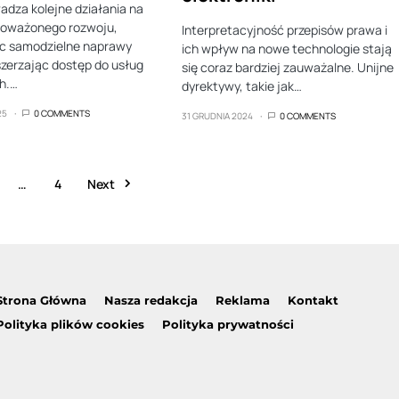
dza kolejne działania na
noważonego rozwoju,
Interpretacyjność przepisów prawa i
ąc samodzielne naprawy
ich wpływ na nowe technologie stają
zszerzając dostęp do usług
się coraz bardziej zauważalne. Unijne
h.…
dyrektywy, takie jak…
25
0 COMMENTS
31 GRUDNIA 2024
0 COMMENTS
…
4
Next
Strona Główna
Nasza redakcja
Reklama
Kontakt
Polityka plików cookies
Polityka prywatności