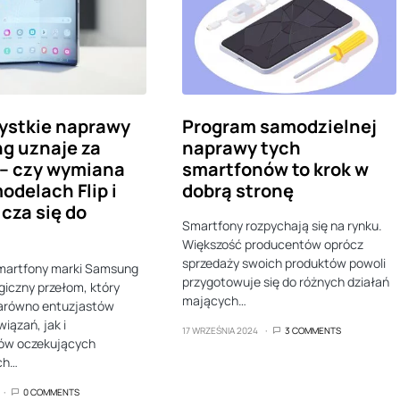
ystkie naprawy
Program samodzielnej
g uznaje za
naprawy tych
 – czy wymiana
smartfonów to krok w
modelach Flip i
dobrą stronę
icza się do
Smartfony rozpychają się na rynku.
Większość producentów oprócz
sprzedaży swoich produktów powoli
martfony marki Samsung
przygotowuje się do różnych działań
giczny przełom, który
mających…
zarówno entuzjastów
iązań, jak i
17 WRZEŚNIA 2024
3 COMMENTS
ów oczekujących
ch…
0 COMMENTS