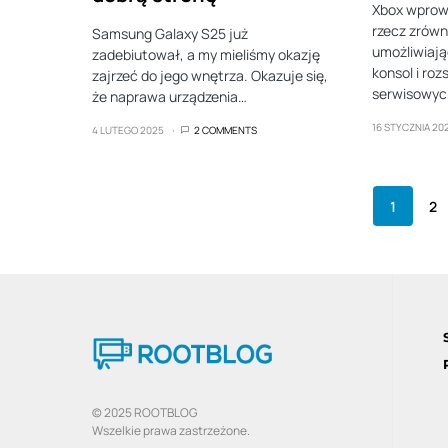
Xbox wprowa
rzecz zrów
Samsung Galaxy S25 już
umożliwiaj
zadebiutował, a my mieliśmy okazję
konsol i ro
zajrzeć do jego wnętrza. Okazuje się,
serwisowyc
że naprawa urządzenia…
16 STYCZNIA 20
4 LUTEGO 2025
2 COMMENTS
1
2
© 2025 ROOTBLOG
Wszelkie prawa zastrzeżone.