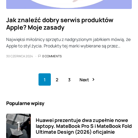
Jak znaleźć dobry serwis produktów
Apple? Moje zasady
Najwięksi miłośnicy sprzętu z nadgryzionym jabłkiem mówią, że
Apple to styl życia. Produkty tej marki wybierane są przez…
30 CZERWCA 2024
0 COMMENTS
1
2
3
Next
Popularne wpisy
Huawei prezentuje dwa zupełnie nowe
laptopy. MateBook Pro S i MateBook Fold
Ultimate Design (2026) oficjalnie