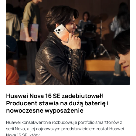
Huawei Nova 16 SE zadebiutował!
Producent stawia na dużą baterię i
nowoczesne wyposażenie
Huawei konsekwentnie rozbudowuje portfolio smartfonów z
serii Nova, a jej najnowszym przedstawicielem został Huawei
Nova 16 SE, który…