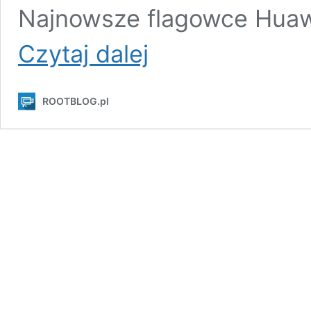
Najnowsze flagowce Huaw
Recenzja
Czytaj dalej
Huawei
P30
Lite,
ROOTBLOG.pl
naprawdę
pięknego
smartfonu,
który
zadowoli
większość
użytkowników,
ale
jeszcze
nie
teraz…