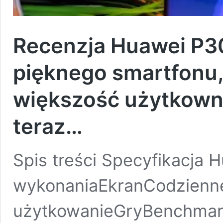
Recenzja Huawei P30
pięknego smartfonu,
większość użytkowni
teraz…
Spis treści Specyfikacja 
wykonaniaEkranCodzienn
użytkowanieGryBenchmark