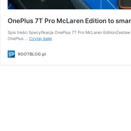
OnePlus 7T Pro McLaren Edition to sma
Spis treści Specyfikacja OnePlus 7T Pro McLaren EditionZesta
OnePlus
OnePlus …
Czytaj dalej
7T
Pro
ROOTBLOG.pl
McLaren
Edition
to
smartfon
prawie
kompletny