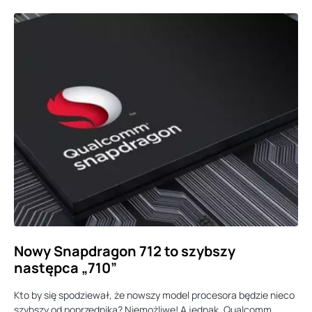
Nowy Snapdragon 712 to szybszy
następca „710”
Kto by się spodziewał, że nowszy model procesora będzie nieco
szybszy od poprzednika? Niemożliwe! A jednak, Qualcomm