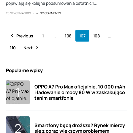
pojawiają się kolejne podsumowania ostatnich…
28 STYCZNIA 2019
NO COMMENTS
Previous
1
…
106
107
108
…
110
Next
Popularne wpisy
OPPO A7 Pro Max oficjalnie. 10 000 mAh
i ładowanie o mocy 80 W w zaskakująco
tanim smartfonie
Smartfony będą droższe? Rynek mierzy
się z coraz większym problemem