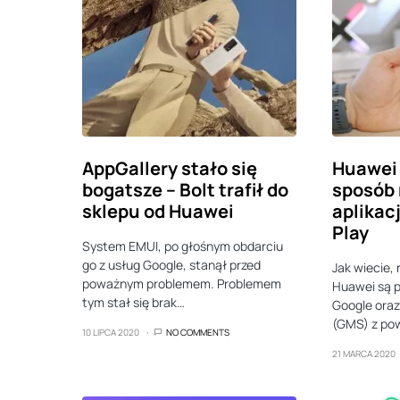
AppGallery stało się
Huawei 
bogatsze – Bolt trafił do
sposób 
sklepu od Huawei
aplikac
Play
System EMUI, po głośnym obdarciu
go z usług Google, stanął przed
Jak wiecie,
poważnym problemem. Problemem
Huawei są p
tym stał się brak…
Google oraz
(GMS) z pow
10 LIPCA 2020
NO COMMENTS
21 MARCA 2020