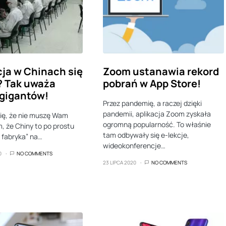
ja w Chinach się
Zoom ustanawia rekord
? Tak uważa
pobrań w App Store!
 gigantów!
Przez pandemię, a raczej dzięki
pandemii, aplikacja Zoom zyskała
ię, że nie muszę Wam
ogromną popularność. To właśnie
, że Chiny to po prostu
tam odbywały się e-lekcje,
 fabryka” na…
wideokonferencje…
0
NO COMMENTS
23 LIPCA 2020
NO COMMENTS