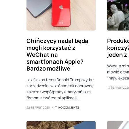
Chińczycy nadal będą
Produkc
mogli korzystać z
kończy
WeChat na
jeden z
smartfonach Apple?
Wydaję mi s
Bardzo możliwe
mówić o tym
“największa
Jakiś czas temu Donald Trump wydał
zarządzenie, w którym tak naprawdę
13 SIERPNIA 202
zakazał współpracy amerykańskim
firmom z twórcami aplikacji…
22 SIERPNIA 2020
NO COMMENTS