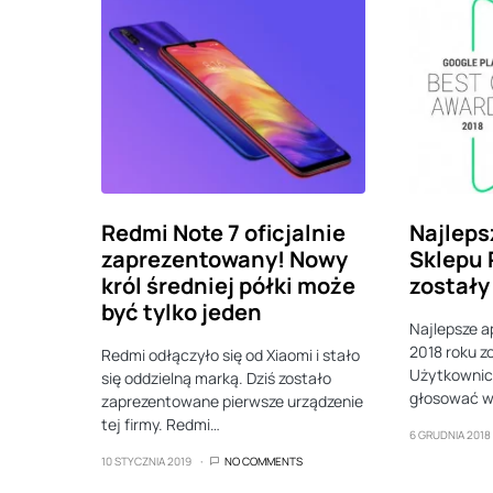
Redmi Note 7 oficjalnie
Najleps
zaprezentowany! Nowy
Sklepu 
król średniej półki może
zostały
być tylko jeden
Najlepsze ap
2018 roku z
Redmi odłączyło się od Xiaomi i stało
Użytkownicy
się oddzielną marką. Dziś zostało
głosować w
zaprezentowane pierwsze urządzenie
tej firmy. Redmi…
6 GRUDNIA 2018
10 STYCZNIA 2019
NO COMMENTS