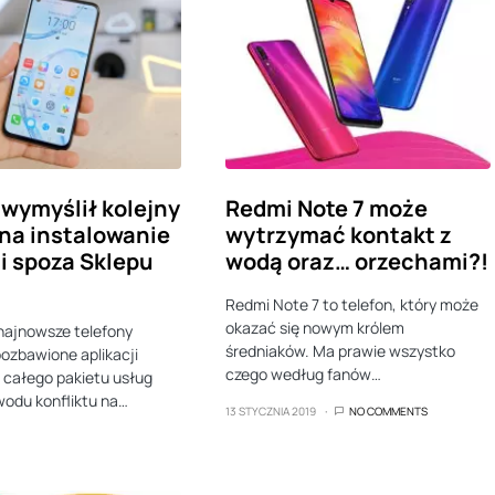
wymyślił kolejny
Redmi Note 7 może
na instalowanie
wytrzymać kontakt z
ji spoza Sklepu
wodą oraz… orzechami?!
Redmi Note 7 to telefon, który może
okazać się nowym królem
 najnowsze telefony
średniaków. Ma prawie wszystko
ozbawione aplikacji
czego według fanów…
 całego pakietu usług
odu konfliktu na…
13 STYCZNIA 2019
NO COMMENTS