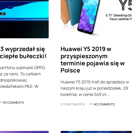
3 wyprzedał się
Huawei Y5 2019 w
ciepłe bułeczki!
przyspieszonym
terminie pojawia się w
martfonu submarki OPPO,
Polsce
uż za nami. To całkiem
edniopółkowiec
Huawei Y5 2019 trafi do sprzedaży w
MediaTekiem P60. W
naszym kraju już w poniedziałek, 29
kwietnia, w cenie 549 zł.…
NO COMMENTS
27 KWIETNIA 2019
NO COMMENTS