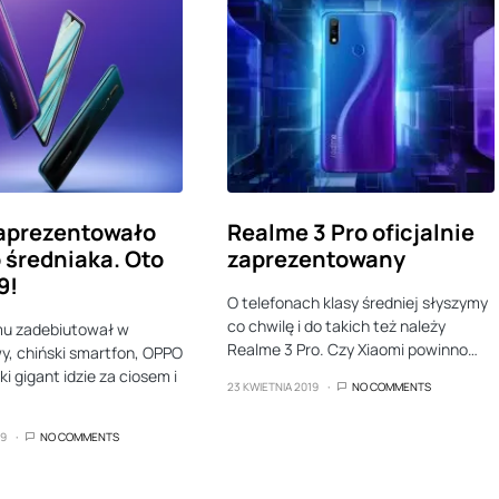
aprezentowało
Realme 3 Pro oficjalnie
średniaka. Oto
zaprezentowany
9!
O telefonach klasy średniej słyszymy
co chwilę i do takich też należy
mu zadebiutował w
Realme 3 Pro. Czy Xiaomi powinno…
y, chiński smartfon, OPPO
i gigant idzie za ciosem i
23 KWIETNIA 2019
NO COMMENTS
19
NO COMMENTS