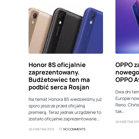
Honor 8S oficjalnie
OPPO z
zaprezentowany.
nowego 
Budżetowiec ten ma
OPPO A
podbić serca Rosjan
Dwa dni te
Europie now
Na temat Honora 8S wiedzieliśmy już
Reno. Chińsk
sporo jeszcze przed oficjalną
tak…
premierą. Teraz jednak urządzenie to
zostało oficjalnie zaprezentowane…
26 KWIETNIA 20
26 KWIETNIA 2019
NO COMMENTS