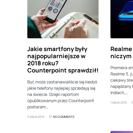
Jakie smartfony były
Realme 
najpopularniejsze w
niczym 
2018 roku?
Premiera s
Counterpoint sprawdził!
Realme 3, j
ciekawy śr
Być może zastanawialiście się kiedyś
napędzany 
jakie telefony najlepiej sprzedają się
Indiach,…
na świecie. Dzięki raportom
opublikowanym przez Counterpoint
1 MAJA 2019
postaram…
5 MAJA 2019
NO COMMENTS