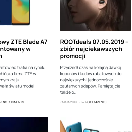
wy ZTE Blade A7
ROOTdeals 07.05.2019 –
entowany w
zbiór najciekawszych
h
promocji
żetowiec trafia na rynek.
Przyszedł czas na kolejną dawkę
hińska firma ZTE w
kuponów i kodów rabatowych do
imym kraju
największych i jednocześnie
wała światu model
zaufanych sklepów. Pamiętajcie
…
także o…
NO COMMENTS
7 MAJA 2019
NO COMMENTS