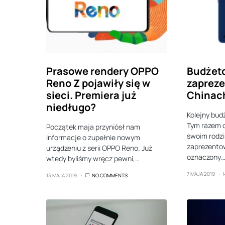
Prasowe rendery OPPO
Budżeto
Reno Z pojawiły się w
zaprez
sieci. Premiera już
Chinac
niedługo?
Kolejny bud
Tym razem c
Początek maja przyniósł nam
swoim rodz
informacje o zupełnie nowym
zaprezento
urządzeniu z serii OPPO Reno. Już
oznaczony
wtedy byliśmy wręcz pewni,…
7 MAJA 2019
13 MAJA 2019
NO COMMENTS