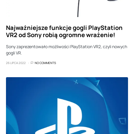
Najważniejsze funkcje gogli PlayStation
VR2 od Sony robią ogromne wrażenie!
Sony zaprezentowało możliwości PlayStation VR2, czyli nowych
gogli VR.
26 LIPCA 2022
NO COMMENTS