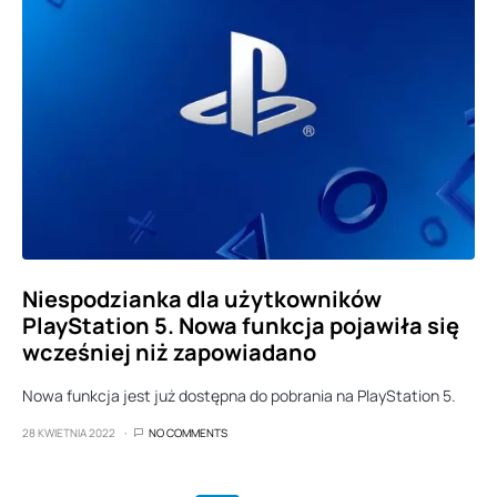
Niespodzianka dla użytkowników
PlayStation 5. Nowa funkcja pojawiła się
wcześniej niż zapowiadano
Nowa funkcja jest już dostępna do pobrania na PlayStation 5.
28 KWIETNIA 2022
NO COMMENTS