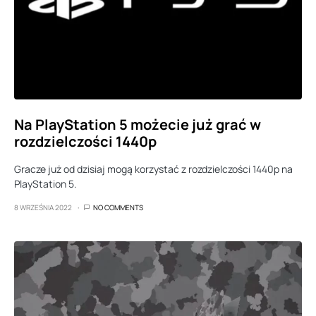
Na PlayStation 5 możecie już grać w
rozdzielczości 1440p
Gracze już od dzisiaj mogą korzystać z rozdzielczości 1440p na
PlayStation 5.
8 WRZEŚNIA 2022
NO COMMENTS