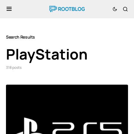
Search Results
PlayStation
318 posts