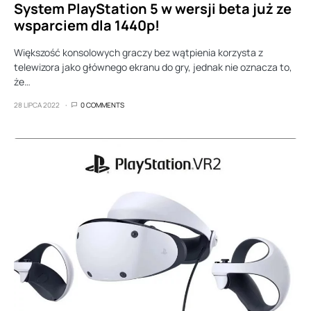
System PlayStation 5 w wersji beta już ze
wsparciem dla 1440p!
Większość konsolowych graczy bez wątpienia korzysta z
telewizora jako głównego ekranu do gry, jednak nie oznacza to,
że…
28 LIPCA 2022
0 COMMENTS