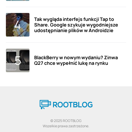
Tak wygląda interfejs funkcji Tap to
Share. Google szykuje wygodniejsze
udostępnianie plików w Androidzie
BlackBerry w nowym wydaniu? Zinwa
Q27 chce wypełnić lukę na rynku
© 2025 ROOTBLOG
Wszelkie prawa zastrzeżone.