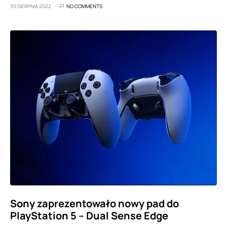
30 SIERPNIA 2022
NO COMMENTS
Sony zaprezentowało nowy pad do
PlayStation 5 – Dual Sense Edge