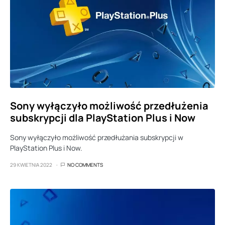
Sony wyłączyło możliwość przedłużenia
subskrypcji dla PlayStation Plus i Now
Sony wyłączyło możliwość przedłużania subskrypcji w
PlayStation Plus i Now.
29 KWIETNIA 2022
NO COMMENTS