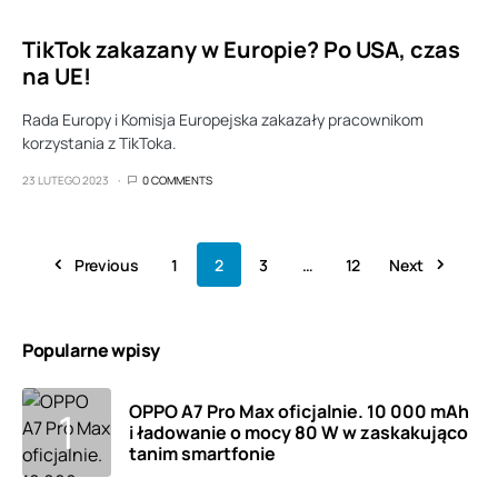
TikTok zakazany w Europie? Po USA, czas
na UE!
Rada Europy i Komisja Europejska zakazały pracownikom
korzystania z TikToka.
23 LUTEGO 2023
0 COMMENTS
Previous
1
2
3
…
12
Next
Popularne wpisy
OPPO A7 Pro Max oficjalnie. 10 000 mAh
i ładowanie o mocy 80 W w zaskakująco
tanim smartfonie