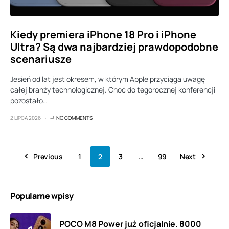
Kiedy premiera iPhone 18 Pro i iPhone
Ultra? Są dwa najbardziej prawdopodobne
scenariusze
Jesień od lat jest okresem, w którym Apple przyciąga uwagę
całej branży technologicznej. Choć do tegorocznej konferencji
pozostało…
2 LIPCA 2026
NO COMMENTS
Previous
1
2
3
…
99
Next
Popularne wpisy
POCO M8 Power już oficjalnie. 8000