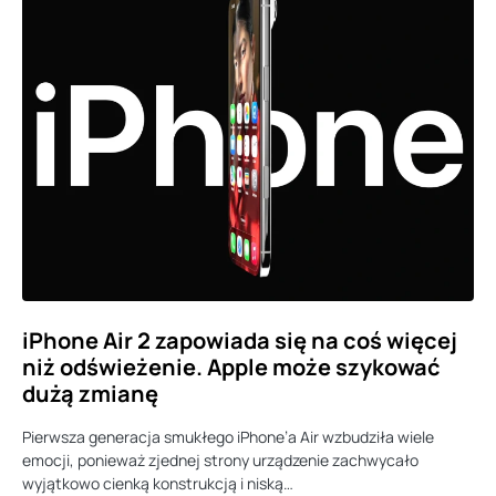
iPhone Air 2 zapowiada się na coś więcej
niż odświeżenie. Apple może szykować
dużą zmianę
Pierwsza generacja smukłego iPhone’a Air wzbudziła wiele
emocji, ponieważ zjednej strony urządzenie zachwycało
wyjątkowo cienką konstrukcją i niską…