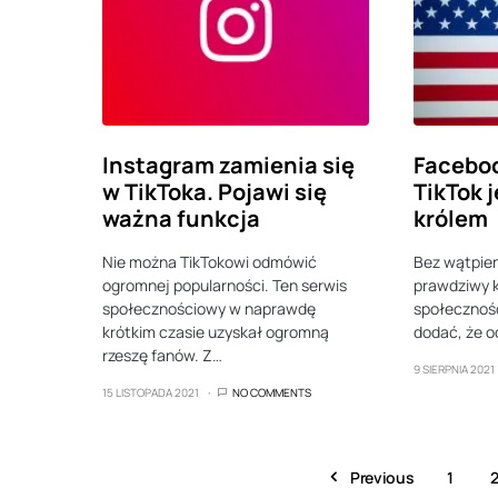
Instagram zamienia się
Faceboo
w TikToka. Pojawi się
TikTok 
ważna funkcja
królem
Nie można TikTokowi odmówić
Bez wątpien
ogromnej popularności. Ten serwis
prawdziwy kr
społecznościowy w naprawdę
społecznoś
krótkim czasie uzyskał ogromną
dodać, że o
rzeszę fanów. Z…
9 SIERPNIA 2021
15 LISTOPADA 2021
NO COMMENTS
Previous
1