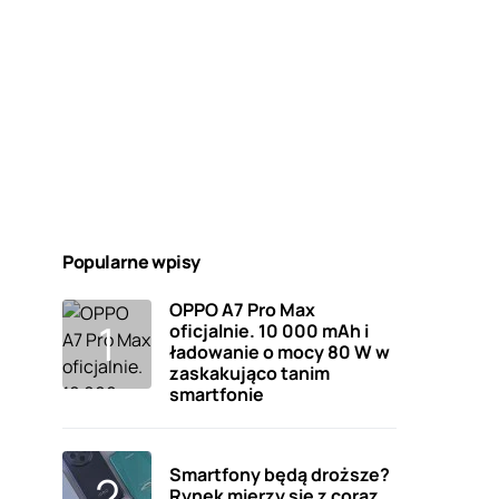
Popularne wpisy
OPPO A7 Pro Max
oficjalnie. 10 000 mAh i
ładowanie o mocy 80 W w
zaskakująco tanim
smartfonie
Smartfony będą droższe?
Rynek mierzy się z coraz