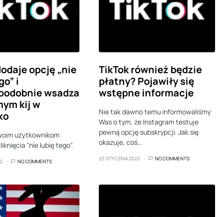
dodaje opcję „nie
TikTok również będzie
go” i
płatny? Pojawiły się
podobnie wsadza
wstępne informacje
ym kij w
Nie tak dawno temu informowaliśmy
ko
Was o tym, że Instagram testuje
pewną opcję subskrypcji. Jak się
swoim użytkownikom
okazuje, coś…
iknięcia "nie lubię tego".
23 STYCZNIA 2022
NO COMMENTS
22
NO COMMENTS