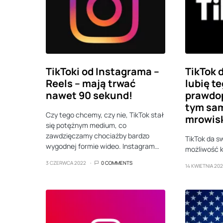
TikToki od Instagrama –
TikTok 
Reels – mają trwać
lubię te
nawet 90 sekund!
prawdo
tym sam
Czy tego chcemy, czy nie, TikTok stał
mrowis
się potężnym medium, co
zawdzięczamy chociażby bardzo
TikTok da 
wygodnej formie wideo. Instagram…
możliwość kl
3 CZERWCA 2022
0 COMMENTS
14 KWIETNIA 20