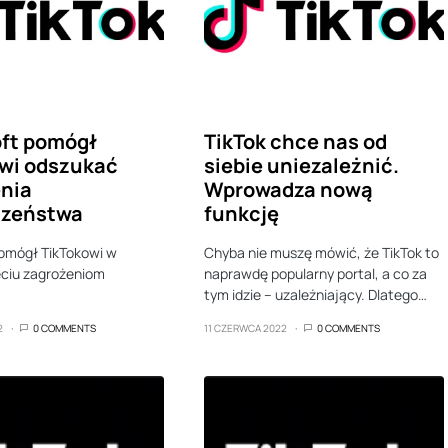
ft pomógł
TikTok chce nas od
wi odszukać
siebie uniezależnić.
nia
Wprowadza nową
czeństwa
funkcję
omógł TikTokowi w
Chyba nie muszę mówić, że TikTok to
ęciu zagrożeniom
naprawdę popularny portal, a co za
tym idzie – uzależniający. Dlatego…
2
0 COMMENTS
11 CZERWCA 2022
0 COMMENTS