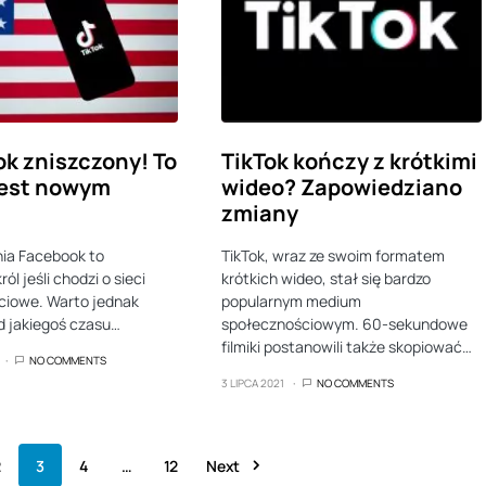
k zniszczony! To
TikTok kończy z krótkimi
jest nowym
wideo? Zapowiedziano
zmiany
ia Facebook to
TikTok, wraz ze swoim formatem
ól jeśli chodzi o sieci
krótkich wideo, stał się bardzo
ciowe. Warto jednak
popularnym medium
d jakiegoś czasu…
społecznościowym. 60-sekundowe
filmiki postanowili także skopiować…
NO COMMENTS
3 LIPCA 2021
NO COMMENTS
2
3
4
…
12
Next