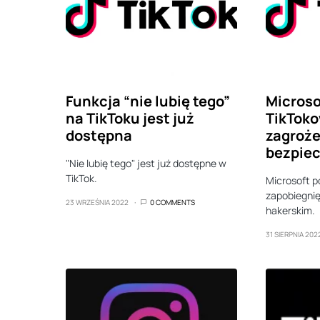
Funkcja “nie lubię tego”
Microso
na TikToku jest już
TikToko
dostępna
zagroże
bezpie
"Nie lubię tego" jest już dostępne w
TikTok.
Microsoft p
zapobiegni
23 WRZEŚNIA 2022
0 COMMENTS
hakerskim.
31 SIERPNIA 202