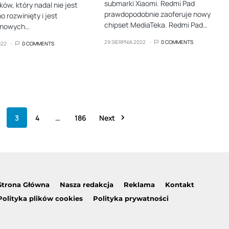
submarki Xiaomi. Redmi Pad
w, który nadal nie jest
prawdopodobnie zaoferuje nowy
 rozwinięty i jest
chipset MediaTeka. Redmi Pad…
a nowych…
29 SIERPNIA 2022
0 COMMENTS
022
0 COMMENTS
3
4
…
186
Next
Strona Główna
Nasza redakcja
Reklama
Kontakt
Polityka plików cookies
Polityka prywatności