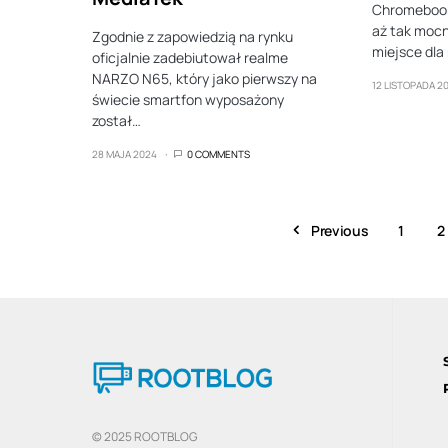
Chromebookó
aż tak mocno
Zgodnie z zapowiedzią na rynku
miejsce dl
oficjalnie zadebiutował realme
NARZO N65, który jako pierwszy na
12 LISTOPADA 2
świecie smartfon wyposażony
został…
28 MAJA 2024
0 COMMENTS
Previous
1
2
© 2025 ROOTBLOG