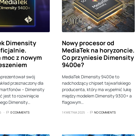
k Dimensity
Nowy procesor od
ficjalnie.
MediaTek na horyzoncie.
a moc z nowym
Co przyniesie Dimensity
ieszeniem
9400e?
aprezentował swój
MediaTek Dimensity 9400e to
kład przeznaczony dla
nadchodzący chipset tajwańskiego
martfonów – Dimensity
producenta, który ma wypełnić lukę
 jest to rozwinięcie
między modelem Dimensity 9300+ a
nego Dimensity…
flagowym…
5
0 COMMENTS
1 KWIETNIA 2025
NO COMMENTS