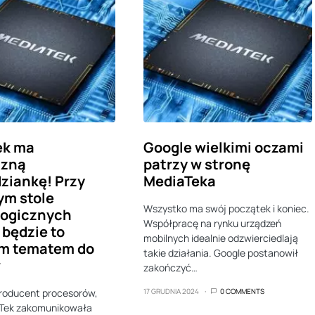
ek ma
Google wielkimi oczami
czną
patrzy w stronę
ziankę! Przy
MediaTeka
nym stole
Wszystko ma swój początek i koniec.
logicznych
Współpracę na rynku urządzeń
będzie to
mobilnych idealnie odzwierciedlają
m tematem do
takie działania. Google postanowił
w
zakończyć…
producent procesorów,
17 GRUDNIA 2024
0 COMMENTS
aTek zakomunikowała