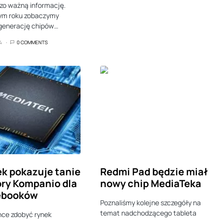
zo ważną informację.
tym roku zobaczymy
generację chipów…
4
0 COMMENTS
k pokazuje tanie
Redmi Pad będzie miał
ry Kompanio dla
nowy chip MediaTeka
ebooków
Poznaliśmy kolejne szczegóły na
temat nadchodzącego tableta
hce zdobyć rynek