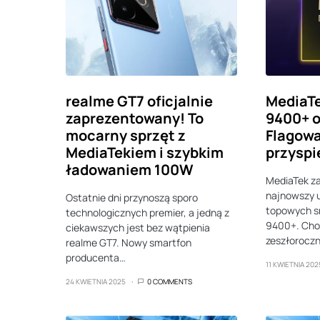
realme GT7 oficjalnie
MediaTe
zaprezentowany! To
9400+ o
mocarny sprzęt z
Flagow
MediaTekiem i szybkim
przysp
ładowaniem 100W
MediaTek z
najnowszy u
Ostatnie dni przynoszą sporo
topowych s
technologicznych premier, a jedną z
9400+. Choć
ciekawszych jest bez wątpienia
zeszłorocz
realme GT7. Nowy smartfon
producenta…
11 KWIETNIA 202
24 KWIETNIA 2025
0 COMMENTS