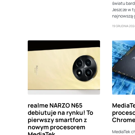
światu bard
Jeszcze w 
najnowszą 
19 GRUDNIA 202
realme NARZO N65
MediaTe
debiutuje na rynku! To
proceso
pierwszy smartfon z
Chrom
nowym procesorem
MediaTek c
MediaTek