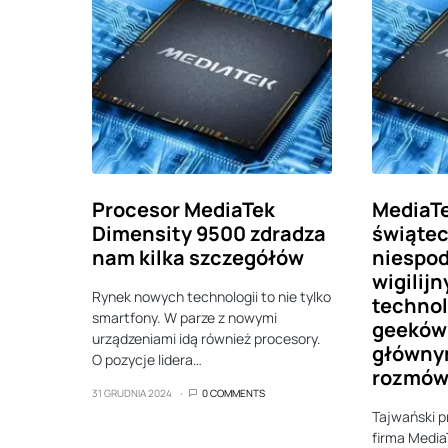
Procesor MediaTek
MediaT
Dimensity 9500 zdradza
świąte
nam kilka szczegółów
niespod
wigilij
Rynek nowych technologii to nie tylko
techno
smartfony. W parze z nowymi
geeków 
urządzeniami idą również procesory.
główny
O pozycje lidera…
rozmó
31 GRUDNIA 2024
0 COMMENTS
Tajwański 
firma Medi