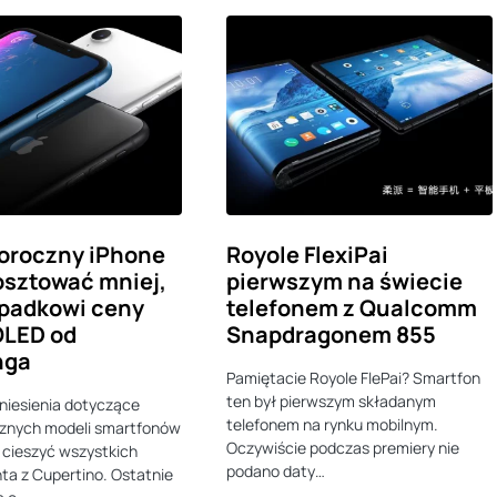
oroczny iPhone
Royole FlexiPai
sztować mniej,
pierwszym na świecie
spadkowi ceny
telefonem z Qualcomm
OLED od
Snapdragonem 855
nga
Pamiętacie Royole FlePai? Smartfon
ten był pierwszym składanym
niesienia dotyczące
telefonem na rynku mobilnym.
cznych modeli smartfonów
Oczywiście podczas premiery nie
cieszyć wszystkich
podano daty…
ta z Cupertino. Ostatnie