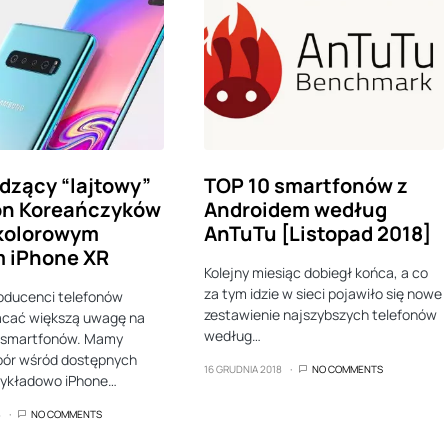
zący “lajtowy”
TOP 10 smartfonów z
on Koreańczyków
Androidem według
 kolorowym
AnTuTu [Listopad 2018]
m iPhone XR
Kolejny miesiąc dobiegł końca, a co
za tym idzie w sieci pojawiło się nowe
oducenci telefonów
zestawienie najszybszych telefonów
acać większą uwagę na
według…
ę smartfonów. Mamy
bór wśród dostępnych
16 GRUDNIA 2018
NO COMMENTS
zykładowo iPhone…
8
NO COMMENTS