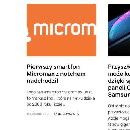
Pierwszy smartfon
Przyszł
Micromax z notchem
może ko
nadchodzi!
dzięki 
paneli 
Kogo ten smartfon? Micromax. Jest
Samsu
to marka z Indii, która na rynku działa
od 2000 roku i idzie…
Ostatnie do
przyszłoro
15 GRUDNIA 2018
NO COMMENTS
Apple mogą 
fanów gigan