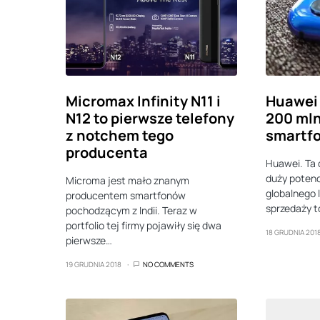
Micromax Infinity N11 i
Huawei 
N12 to pierwsze telefony
200 mln
z notchem tego
smartfo
producenta
Huawei. Ta 
duży potenc
Microma jest mało znanym
globalnego 
producentem smartfonów
sprzedaży 
pochodzącym z Indii. Teraz w
portfolio tej firmy pojawiły się dwa
18 GRUDNIA 201
pierwsze…
19 GRUDNIA 2018
NO COMMENTS