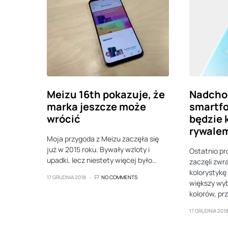
Meizu 16th pokazuje, że
Nadchod
marka jeszcze może
smartf
wrócić
będzie
rywale
Moja przygoda z Meizu zaczęła się
już w 2015 roku. Bywały wzloty i
Ostatnio pr
upadki, lecz niestety więcej było…
zaczęli zwr
kolorystyk
17 GRUDNIA 2018
NO COMMENTS
większy wy
kolorów, pr
17 GRUDNIA 201