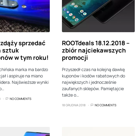
zdąży sprzedać
ROOTdeals 18.12.2018 –
 sztuk
zbiór najciekawszych
nów w tym roku!
promocji
chińska marka ma bardzo
Przyszedł czas na kolejną dawkę
jał i aspiruje na miano
kuponów i kodów rabatowych do
lidera. Najświeższe wyniki
największych i jednocześnie
to…
zaufanych sklepów. Pamiętajcie
także o…
8
NO COMMENTS
18 GRUDNIA 2018
NO COMMENTS