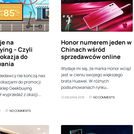
je na
Honor numerem jeden w
ing – Czyli
Chinach wśród
 okazja do
sprzedawców online
wania
Wydaje mi się, że marka Honor wciąż
jest w cieniu swojego większego
zedawcy nie kończą nas
brata Huawei. W różnych
okazjami do promocji.
podsumowaniach rynku…
sklep Geekbuying
 wyprzedaż z okazji….
12 GRUDNIA 2018
NO COMMENTS
8
NO COMMENTS