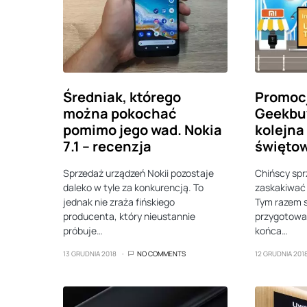
Średniak, którego
Promoc
można pokochać
Geekbuy
pomimo jego wad. Nokia
kolejna
7.1 – recenzja
święto
Sprzedaż urządzeń Nokii pozostaje
Chińscy spr
daleko w tyle za konkurencją. To
zaskakiwać 
jednak nie zraża fińskiego
Tym razem 
producenta, który nieustannie
przygotował
próbuje…
końca…
13 GRUDNIA 2018
NO COMMENTS
12 GRUDNIA 201