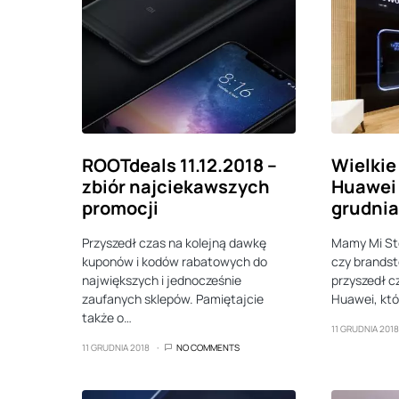
ROOTdeals 11.12.2018 –
Wielkie
zbiór najciekawszych
Huawei 
promocji
grudnia
Przyszedł czas na kolejną dawkę
Mamy Mi St
kuponów i kodów rabatowych do
czy brands
największych i jednocześnie
przyszedł c
zaufanych sklepów. Pamiętajcie
Huawei, któ
także o…
11 GRUDNIA 2018
11 GRUDNIA 2018
NO COMMENTS