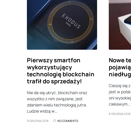
Pierwszy smartfon
Nowe te
wykorzystujący
pojawią
technologię blockchain
niedłu
trafił do sprzedaży!
Cieszę się 
jest w polsk
Nie da się ukryć, blockchain oraz
oni wysokie
wszystko z nim związane, jest
ciekawym…
zdaniem wielu technologią jutra.
Ludzie widzą w…
8 GRUDNIA 2018
9 GRUDNIA 2018
NO COMMENTS