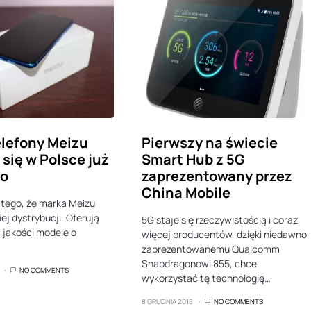
lefony Meizu
Pierwszy na świecie
 się w Polsce już
Smart Hub z 5G
go
zaprezentowany przez
China Mobile
z tego, że marka Meizu
iej dystrybucji. Oferują
5G staje się rzeczywistością i coraz
j jakości modele o
więcej producentów, dzięki niedawno
zaprezentowanemu Qualcomm
Snapdragonowi 855, chce
NO COMMENTS
wykorzystać tę technologię…
8 GRUDNIA 2018
NO COMMENTS