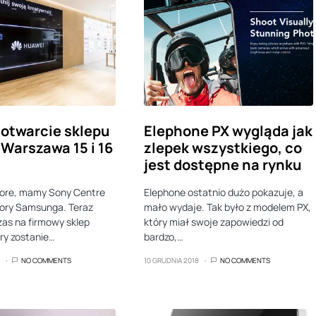
 otwarcie sklepu
Elephone PX wygląda jak
Warszawa 15 i 16
zlepek wszystkiego, co
jest dostępne na rynku
ore, mamy Sony Centre
Elephone ostatnio dużo pokazuje, a
tory Samsunga. Teraz
mało wydaje. Tak było z modelem PX,
zas na firmowy sklep
który miał swoje zapowiedzi od
ry zostanie…
bardzo,…
NO COMMENTS
10 GRUDNIA 2018
NO COMMENTS