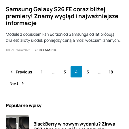
Samsung Galaxy S26 FE coraz bliżej
premiery! Znamy wygląd i najważniejsze
informacje
Modele z dopiskiem Fan Edition od Samsunga od lat próbują
znaleźć złoty środek pomiędzy ceną a możliwościami znanych…
10 CZERWCA 2026
0 COMMENTS
Previous
1
…
3
4
5
…
18
Next
Popularne wpisy
BlackBerry w nowym wydaniu? Zinwa