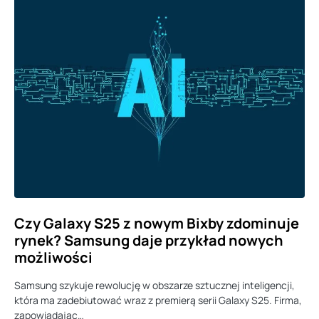
Czy Galaxy S25 z nowym Bixby zdominuje
rynek? Samsung daje przykład nowych
możliwości
Samsung szykuje rewolucję w obszarze sztucznej inteligencji,
która ma zadebiutować wraz z premierą serii Galaxy S25. Firma,
zapowiadając…