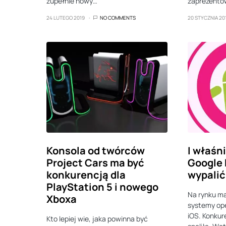
zupełnie nowy…
zaprezento
24 LUTEGO 2019
NO COMMENTS
20 STYCZNIA 20
Konsola od twórców
I właśn
Project Cars ma być
Google
konkurencją dla
wypalić
PlayStation 5 i nowego
Na rynku m
Xboxa
systemy ope
iOS. Konkur
Kto lepiej wie, jaka powinna być