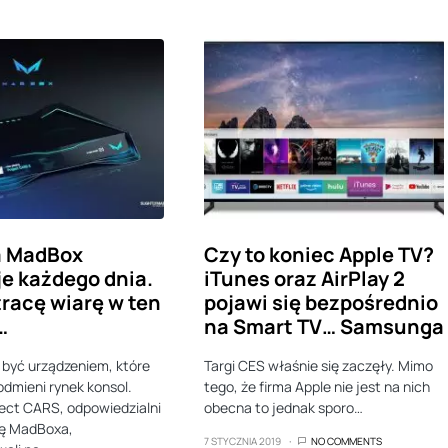
a MadBox
Czy to koniec Apple TV?
e każdego dnia.
iTunes oraz AirPlay 2
tracę wiarę w ten
pojawi się bezpośrednio
…
na Smart TV… Samsunga
być urządzeniem, które
Targi CES właśnie się zaczęły. Mimo
odmieni rynek konsol.
tego, że firma Apple nie jest na nich
ect CARS, odpowiedzialni
obecna to jednak sporo…
ję MadBoxa,
7 STYCZNIA 2019
NO COMMENTS