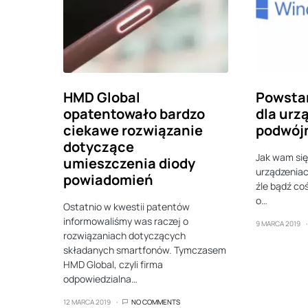
HMD Global
Powsta
opatentowało bardzo
dla urz
ciekawe rozwiązanie
podwój
dotyczące
Jak wam się
umieszczenia diody
urządzenia
powiadomień
źle bądź coś
o…
Ostatnio w kwestii patentów
informowaliśmy was raczej o
9 MARCA 2019
rozwiązaniach dotyczących
składanych smartfonów. Tymczasem
HMD Global, czyli firma
odpowiedzialna…
12 MARCA 2019
NO COMMENTS