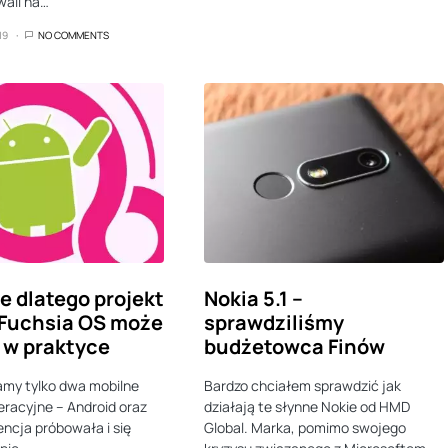
wali na…
19
NO COMMENTS
ie dlatego projekt
Nokia 5.1 –
 Fuchsia OS może
sprawdziliśmy
 w praktyce
budżetowca Finów
amy tylko dwa mobilne
Bardzo chciałem sprawdzić jak
racyjne – Android oraz
działają te słynne Nokie od HMD
encja próbowała i się
Global. Marka, pomimo swojego