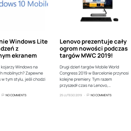
nie Windows Lite
Lenovo prezentuje cały
ądzeń z
ogrom nowości podczas
nym ekranem
targów MWC 2019!
 kojarzy Windows na
Drugi dzień targów Mobile World
ch mobilnych? Zapewne
Congress 2019 w Barcelonie przynosi
 w tym stylu, jeśli chodzi
kolejne premiery. Tym razem
przyszedł czas na Lenovo,…
NO COMMENTS
25 LUTEGO 2019
NO COMMENTS