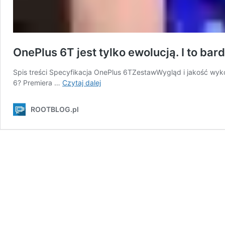
OnePlus 6T jest tylko ewolucją. I to bar
Spis treści Specyfikacja OnePlus 6TZestawWygląd i jakość wy
OnePlus
6? Premiera …
Czytaj dalej
6T
jest
ROOTBLOG.pl
tylko
ewolucją.
I
to
bardzo
delikatną…