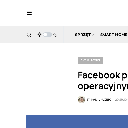
SPRZĘT
SMART HOME
AKTUALNOŚCI
Facebook p
operacyjny
BY
KAMIL KUŹNIK
20 GRUDN