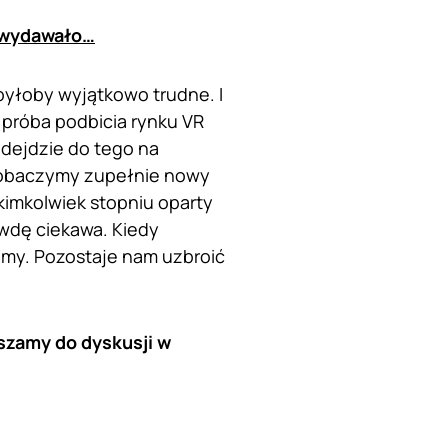
ę wydawało…
byłoby wyjątkowo trudne. I
 próba podbicia rynku VR
odejdzie do tego na
 zobaczymy zupełnie nowy
kimkolwiek stopniu oparty
awdę ciekawa. Kiedy
emy. Pozostaje nam uzbroić
szamy do dyskusji w