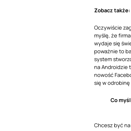
Zobacz także
Oczywiście zag
myślę, że firm
wydaje się świ
poważnie to ba
system stworzo
na Androidzie 
nowość Faceboo
się w odrobinę 
Co myśl
Chcesz być na