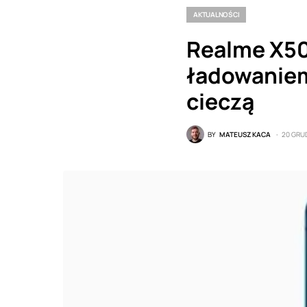
AKTUALNOŚCI
Realme X50 
ładowanie
cieczą
BY
MATEUSZ KACA
20 GRU