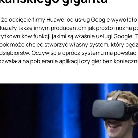
 że odcięcie firmy Huawei od usług Google wywołało
okazały także innym producentom jak prosto można p
ytkowników funkcji jakimi są właśnie usługi Google.
ok może chcieć stworzyć własny system, który będzi
dsiębiorstw. Oczywiście oprócz systemu ma powstać t
ozwalała na pobieranie aplikacji czy gier bez koniec