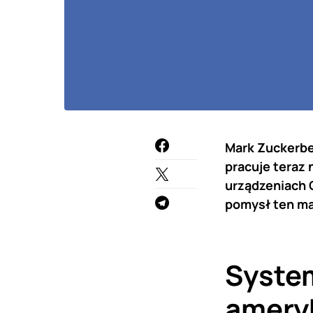
Mark Zuckerbe
pracuje teraz
urządzeniach O
pomysł ten m
System
amery