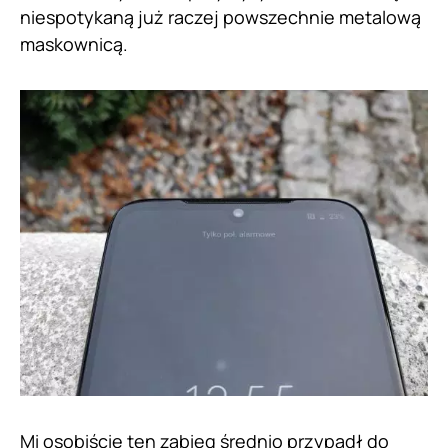
niespotykaną już raczej powszechnie metalową
maskownicą.
Mi osobiście ten zabieg średnio przypadł do