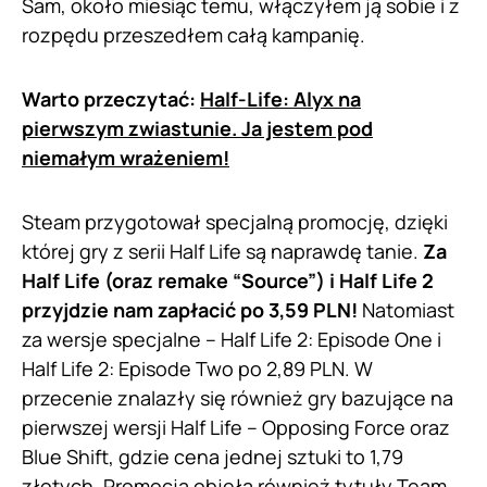
Sam, około miesiąc temu, włączyłem ją sobie i z
rozpędu przeszedłem całą kampanię.
Warto przeczytać:
Half-Life: Alyx na
pierwszym zwiastunie. Ja jestem pod
niemałym wrażeniem!
Steam przygotował specjalną promocję, dzięki
której gry z serii Half Life są naprawdę tanie.
Za
Half Life (oraz remake “Source”) i Half Life 2
przyjdzie nam zapłacić po 3,59 PLN!
Natomiast
za wersje specjalne – Half Life 2: Episode One i
Half Life 2: Episode Two po 2,89 PLN. W
przecenie znalazły się również gry bazujące na
pierwszej wersji Half Life – Opposing Force oraz
Blue Shift, gdzie cena jednej sztuki to 1,79
złotych. Promocja objęła również tytuły Team