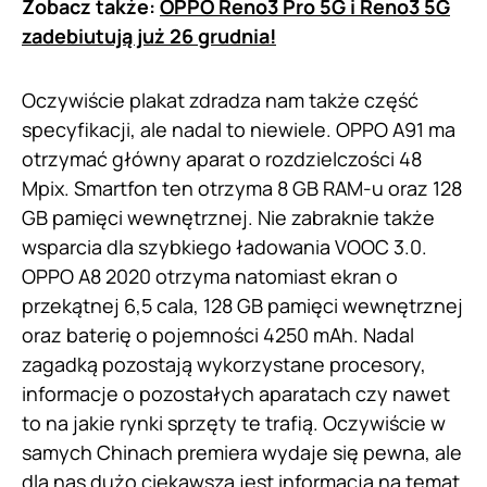
Zobacz także:
OPPO Reno3 Pro 5G i Reno3 5G
zadebiutują już 26 grudnia!
Oczywiście plakat zdradza nam także część
specyfikacji, ale nadal to niewiele. OPPO A91 ma
otrzymać główny aparat o rozdzielczości 48
Mpix. Smartfon ten otrzyma 8 GB RAM-u oraz 128
GB pamięci wewnętrznej. Nie zabraknie także
wsparcia dla szybkiego ładowania VOOC 3.0.
OPPO A8 2020 otrzyma natomiast ekran o
przekątnej 6,5 cala, 128 GB pamięci wewnętrznej
oraz baterię o pojemności 4250 mAh. Nadal
zagadką pozostają wykorzystane procesory,
informacje o pozostałych aparatach czy nawet
to na jakie rynki sprzęty te trafią. Oczywiście w
samych Chinach premiera wydaje się pewna, ale
dla nas dużo ciekawsza jest informacja na temat