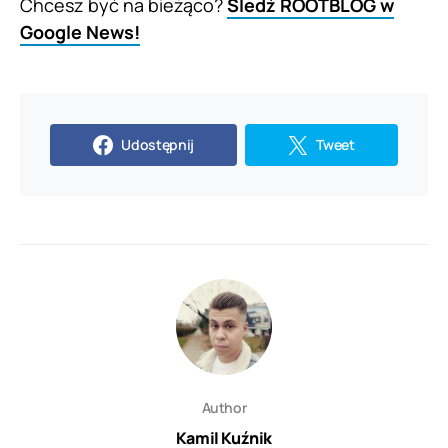
Chcesz być na bieżąco?
Śledź ROOTBLOG w
Google News!
Udostępnij
Tweet
Author
Kamil Kuźnik