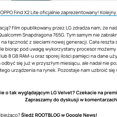
:
OPPO Find X2 Lite oficjalnie zaprezentowany! Kolejny 
acją? Film opublikowany przez LG zdradza nam, że n
 Qualcomm Snapdragona 765G. Tym samym nie zabra
na łączność z sieciami nowej generacji. Cała reszta s
ale biorąc pod uwagę wykorzystany procesor możemy 
 lub 8 GB RAM-u oraz sporej ilości pamięci na dane uż
 odbyć się już w przyszłym miesiącu, ale nadal nie p
ego urządzenia na rynek. Pozostaje nam uzbroić się 
ie o tak wyglądającym LG Velvet? Czekacie na prem
Zapraszamy do dyskusji w komentarzach
 bieżąco?
Śledź ROOTBLOG w Google News!