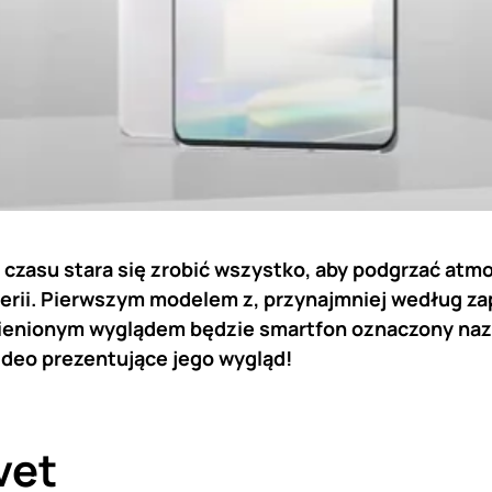
 czasu stara się zrobić wszystko, aby podgrzać atm
serii. Pierwszym modelem z, przynajmniej według z
ienionym wyglądem będzie smartfon oznaczony nazw
ideo prezentujące jego wygląd!
vet