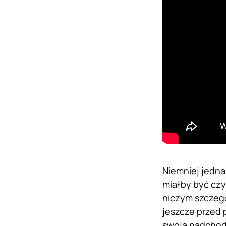
Niemniej jedna
miałby być czy
niczym szczegó
jeszcze przed 
swoją nadcho