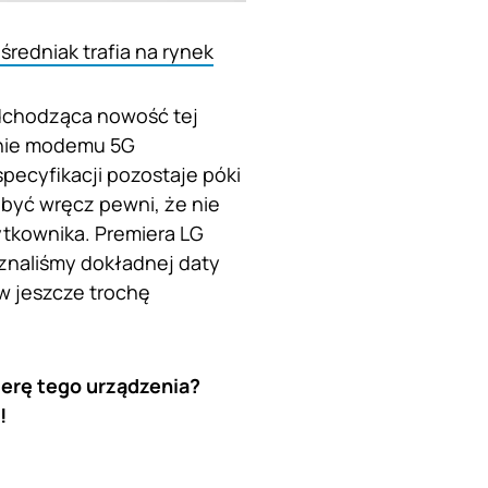
średniak trafia na rynek
adchodząca nowość tej
knie modemu 5G
pecyfikacji pozostaje póki
być wręcz pewni, że nie
ytkownika. Premiera LG
oznaliśmy dokładnej daty
w jeszcze trochę
ierę tego urządzenia?
!