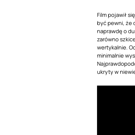
Film pojawił si
być pewni, że 
naprawdę o du
zarówno szkice
wertykalnie. O
minimalnie wys
Najprawdopodob
ukryty w niewi