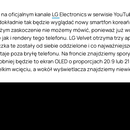
ę na oficjalnym kanale
LG
Electronics w serwisie You
dokładnie tak będzie wyglądać nowy smartfon koreańs
żym zaskoczenie nie możemy mówić, ponieważ już wc
 jak i rendery tego telefonu. LG Velvet otrzyma trzy 
czka te zostały od siebie oddzielone i co najważniejs
taje poza bryłę telefonu. Na froncie znajdziemy spor
niej będzie to ekran OLED o proporcjach 20:9 lub 21:
elkim wcięciu, a wokół wyświetlacza znajdziemy niewie