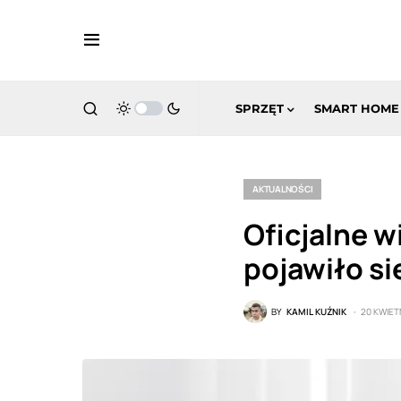
SPRZĘT
SMART HOME
AKTUALNOŚCI
Oficjalne w
pojawiło si
BY
KAMIL KUŹNIK
20 KWIET