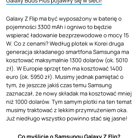
Galaxy Buds Plus pojawiły się w sieci!
Galaxy Z Flip ma być wyposażony w baterię o
pojemności 3300 mAh i ogniwo to będzie
wspierać ładowanie bezprzewodowe o mocy 15
W. Co z cenami? Według plotek w Korei druga
generacja składanego smartfona Samsunga ma
kosztować maksymalnie 1300 dolarów (ok. 5010
zł). W Europie sprzęt ten ma kosztować 1400
euro (ok. 5950 zł). Musimy jednak pamiętać o
tym, że jeszcze jakiś czas temu Samsung
zaznaczał, że nowy składak ma kosztować mniej
niż 1000 dolarów. Tym samym plotki na ten temat
musimy traktować z lekkim przymrużeniem oka.
Już niedługo wszystko powinno stać się jasne!
Co myślicie o Samsungu Galaxy Z Flip?