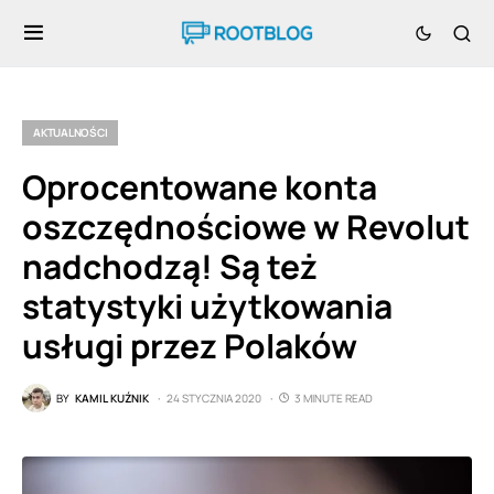
AKTUALNOŚCI
Oprocentowane konta
oszczędnościowe w Revolut
nadchodzą! Są też
statystyki użytkowania
usługi przez Polaków
BY
KAMIL KUŹNIK
24 STYCZNIA 2020
3 MINUTE READ