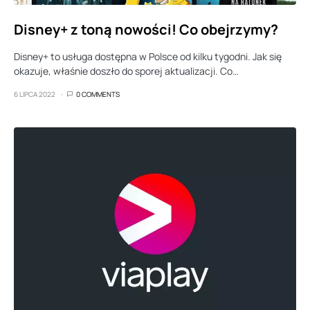
Disney+ z toną nowości! Co obejrzymy?
Disney+ to usługa dostępna w Polsce od kilku tygodni. Jak się
okazuje, właśnie doszło do sporej aktualizacji. Co…
6 LIPCA 2022
0 COMMENTS