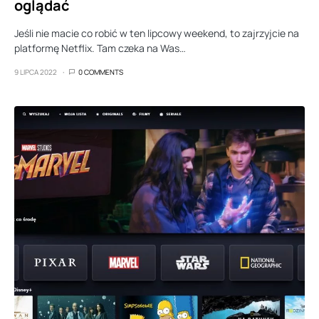
oglądać
Jeśli nie macie co robić w ten lipcowy weekend, to zajrzyjcie na
platformę Netflix. Tam czeka na Was…
9 LIPCA 2022
0 COMMENTS