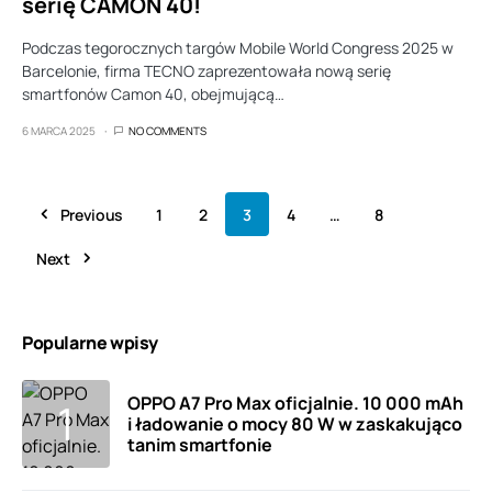
serię CAMON 40!
Podczas tegorocznych targów Mobile World Congress 2025 w
Barcelonie, firma TECNO zaprezentowała nową serię
smartfonów Camon 40, obejmującą…
6 MARCA 2025
NO COMMENTS
Previous
1
2
3
4
…
8
Next
Popularne wpisy
OPPO A7 Pro Max oficjalnie. 10 000 mAh
i ładowanie o mocy 80 W w zaskakująco
tanim smartfonie