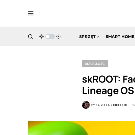
SPRZĘT
SMART HOME
AKTUALNOŚCI
skROOT: Fa
Lineage OS 
BY
GRZEGORZ CICHOCKI
1