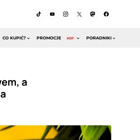
CO KUPIĆ?
PROMOCJE
PORADNIKI
HOT
wem, a
ia