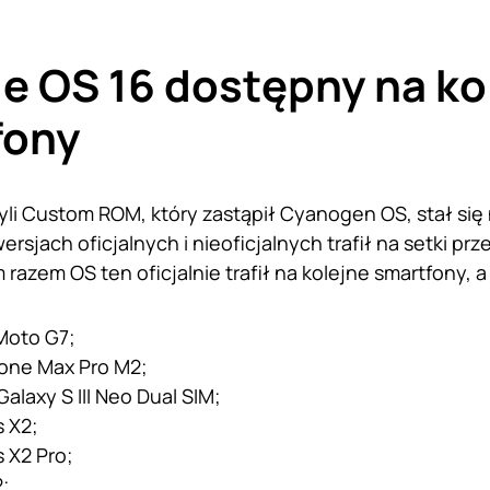
e OS 16 dostępny na ko
fony
yli Custom ROM, który zastąpił Cyanogen OS, stał s
rsjach oficjalnych i nieoficjalnych trafił na setki p
razem OS ten oficjalnie trafił na kolejne smartfony, a 
Moto G7;
one Max Pro M2;
laxy S III Neo Dual SIM;
s X2;
 X2 Pro;
2;