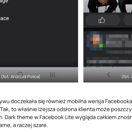
(fot. Android Police)
(fot.
u doczekała się również mobilna wersja Facebooka, 
 Tak, to właśnie lżejsza odsłona klienta może poszczy
. Dark theme w Facebook Lite wygląda całkiem znośn
rne, a raczej szare.