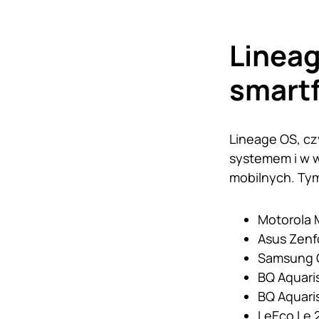
Lineag
smart
Lineage OS, cz
systemem i w we
mobilnych. Tym 
Motorola 
Asus Zenf
Samsung Ga
BQ Aquari
BQ Aquaris
LeEco Le 