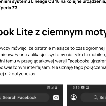
eniem systemu Lineage OS 16 na kolejne urządzenia
peria Z3.
ook Lite z ciemnym mo
wczy mówiąc, że ostatnie miesiące to czas ogromnej
nowały one aplikacje i systemy nie tylko te mobilne
 dni temu w przeglądarkowej wersji Facebooka ujrzałe
dświeżonym interfejsem. Nie uznaję tego połączenia
iej niż dotychczas.