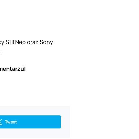
y S III Neo oraz Sony
.
mentarzu!
Tweet