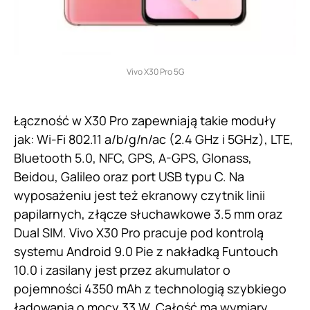
Vivo X30 Pro 5G
Łączność w X30 Pro zapewniają takie moduły
jak: Wi-Fi 802.11 a/b/g/n/ac (2.4 GHz i 5GHz), LTE,
Bluetooth 5.0, NFC, GPS, A-GPS, Glonass,
Beidou, Galileo oraz port USB typu C. Na
wyposażeniu jest też ekranowy czytnik linii
papilarnych, złącze słuchawkowe 3.5 mm oraz
Dual SIM. Vivo X30 Pro pracuje pod kontrolą
systemu Android 9.0 Pie z nakładką Funtouch
10.0 i zasilany jest przez akumulator o
pojemności 4350 mAh z technologią szybkiego
ładowania o mocy 33 W. Całość ma wymiary