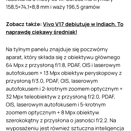
158,5×74,1×8,8 mm i waży 196,5 gramów
Zobacz także:
Vivo V17 debiutuje w Indiach. To
naprawdę ciekawy średniak!
Na tylnym panelu znajduje się poczwórny
aparat, który składa się z obiektywu głównego
64 Mpx z przysłoną f/1.8, PDAF, OIS i laserowym
autofokusem + 13 Mpx obiektyw peryskopowy z
przysłoną f/3.0, PDAF, OIS, laserowym
autofokusem i 2-krotnym zoomem optycznym +
32 Mpx teleobiektyw z przysłoną f/2.0, PDAF,
OIS, laserowym autofokusem i 5-krotnym
zoomem optycznym + 8 Mpx obiektyw
szerokokątny z przysłona o jasności f/2.2. Na
wyposażeniu jest również sztuczna inteligencja