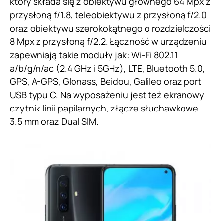
który składa się z obiektywu głównego 64 Mpx z
przysłoną f/1.8, teleobiektywu z przysłoną f/2.0
oraz obiektywu szerokokątnego o rozdzielczości
8 Mpx z przysłoną f/2.2. Łączność w urządzeniu
zapewniają takie moduły jak: Wi-Fi 802.11
a/b/g/n/ac (2.4 GHz i 5GHz), LTE, Bluetooth 5.0,
GPS, A-GPS, Glonass, Beidou, Galileo oraz port
USB typu C. Na wyposażeniu jest też ekranowy
czytnik linii papilarnych, złącze słuchawkowe
3.5 mm oraz Dual SIM.