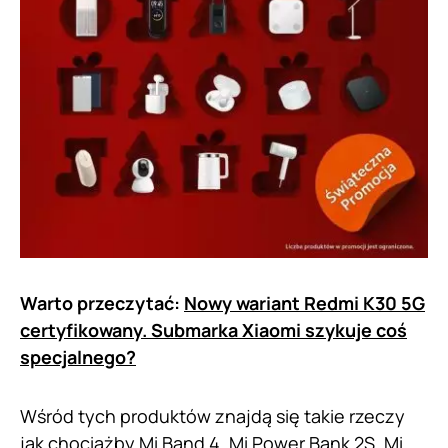
Warto przeczytać:
Nowy wariant Redmi K30 5G
certyfikowany. Submarka Xiaomi szykuje coś
specjalnego?
Wśród tych produktów znajdą się takie rzeczy
jak chociażby Mi Band 4, Mi Power Bank 2S, Mi