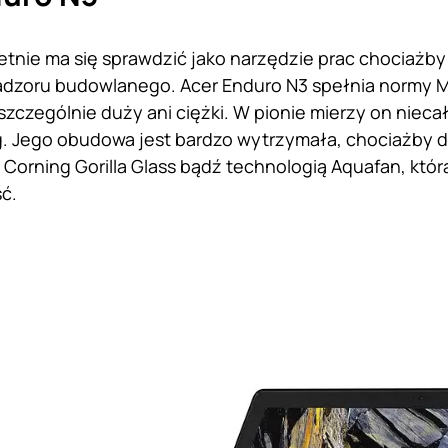
etnie ma się sprawdzić jako narzędzie prac chociażby 
dzoru budowlanego. Acer Enduro N3 spełnia normy MI
szczególnie duży ani ciężki. W pionie mierzy on nieca
g. Jego obudowa jest bardzo wytrzymała, chociażby
 Corning Gorilla Glass bądź technologią Aquafan, któ
ć.