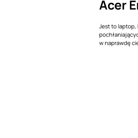
Acer E
Jest to laptop
pochłaniającyc
w naprawdę cię