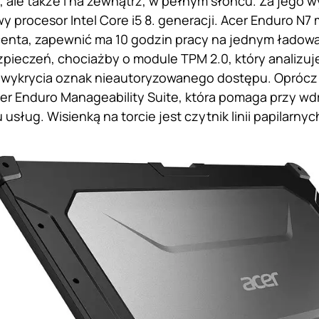
 ale także i na zewnątrz, w pełnym słońcu. Za jego
y procesor Intel Core i5 8. generacji. Acer Enduro N7 
enta, zapewnić ma 10 godzin pracy na jednym ładow
pieczeń, chociażby o module TPM 2.0, który analizuj
 wykrycia oznak nieautoryzowanego dostępu. Oprócz 
er Enduro Manageability Suite, która pomaga przy wdr
usług. Wisienką na torcie jest czytnik linii papilarnyc