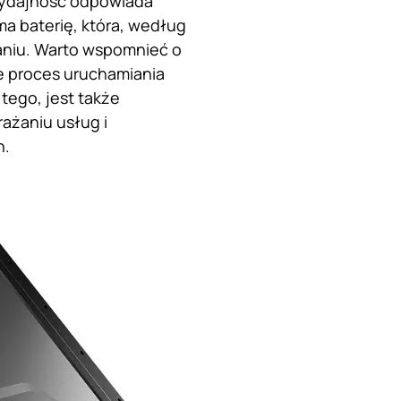
 wydajność odpowiada
ma baterię, która, według
aniu. Warto wspomnieć o
e proces uruchamiania
tego, jest także
ażaniu usług i
h.