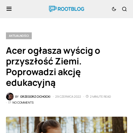
AKTUALNOŚCI
Acer ogłasza wyścig o
przyszłość Ziemi.
Poprowadzi akcję
edukacyjną
BY
GRZEGORZ CICHOCKI
29 CZERWCA 2022
2 MINUTE READ
NO COMMENTS