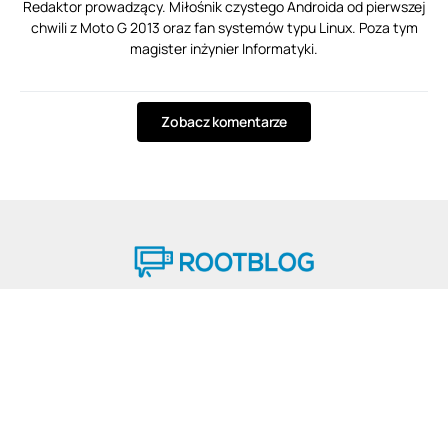
Redaktor prowadzący. Miłośnik czystego Androida od pierwszej
chwili z Moto G 2013 oraz fan systemów typu Linux. Poza tym
magister inżynier Informatyki.
Zobacz komentarze
© 2025 ROOTBLOG
Wszelkie prawa zastrzeżone.
Strona Główna
Nasza redakcja
Reklama
Kontakt
Polityka plików cookies
Polityka prywatności