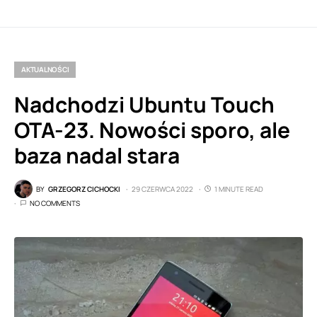
AKTUALNOŚCI
Nadchodzi Ubuntu Touch
OTA-23. Nowości sporo, ale
baza nadal stara
BY
GRZEGORZ CICHOCKI
29 CZERWCA 2022
1 MINUTE READ
NO COMMENTS