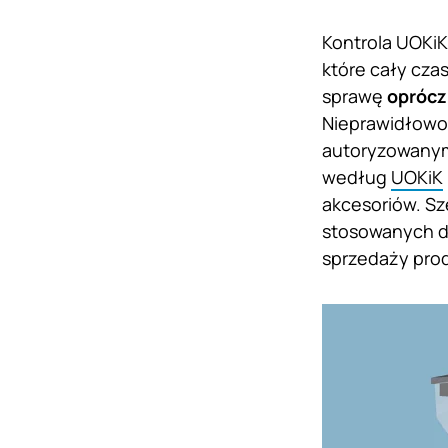
Kontrola UOKiK
które cały cza
sprawę
oprócz
Nieprawidłowoś
autoryzowanymi
według
UOKiK
akcesoriów. Sz
stosowanych dz
sprzedaży prod