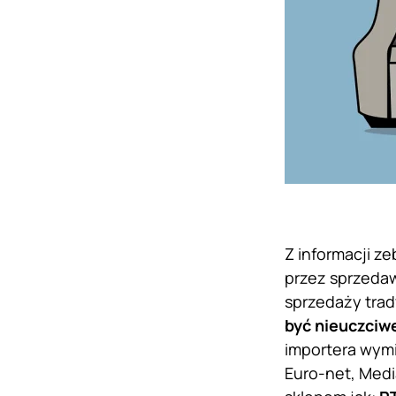
Z informacji z
przez sprzedaw
sprzedaży trad
być nieuczciw
importera wymi
Euro-net, Medi