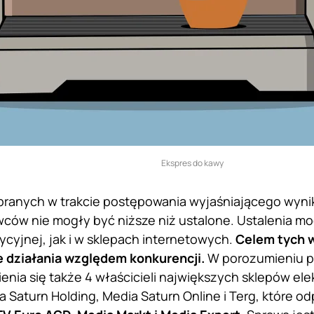
Ekspres do kawy
ebranych w trakcie postępowania wyjaśniającego wyni
ców nie mogły być niższe niż ustalone. Ustalenia m
ycyjnej, jak i w sklepach internetowych.
Celem tych 
e działania względem konkurencji.
W porozumieniu p
enia się także 4 właścicieli największych sklepów elek
a Saturn Holding, Media Saturn Online i Terg, które o