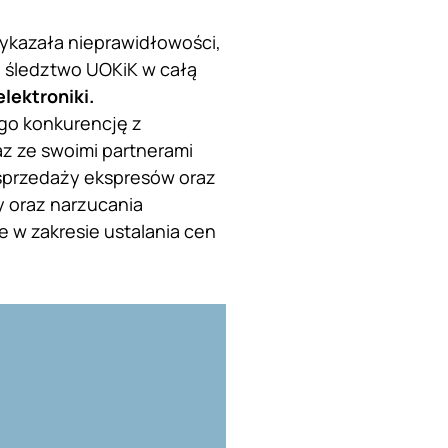
wykazała nieprawidłowości,
ło śledztwo UOKiK w całą
lektroniki.
go konkurencję z
z ze swoimi partnerami
sprzedaży ekspresów oraz
y oraz narzucania
 w zakresie ustalania cen