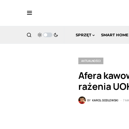
SPRZĘT
SMART HOME
AKTUALNOŚCI
Afera kawow
rażenia UO
BY
KAROL GODLEWSKI
7 M