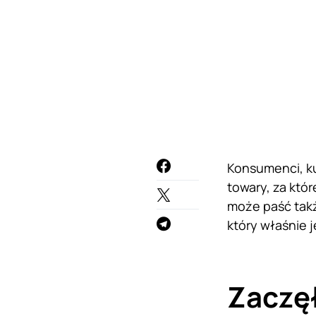
Konsumenci, ku
towary, za któ
może paść takż
który właśnie 
Zaczęł