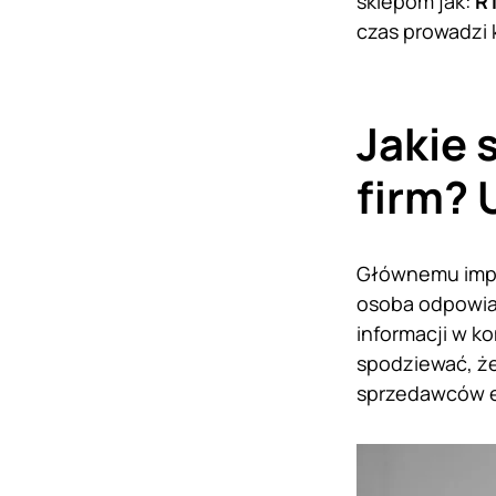
sklepom jak:
RT
czas prowadzi 
Jakie 
firm?
Głównemu impor
osoba odpowiad
informacji w k
spodziewać, że
sprzedawców ek