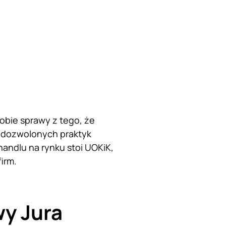
obie sprawy z tego, że
iedozwolonych praktyk
andlu na rynku stoi UOKiK,
firm.
wy Jura