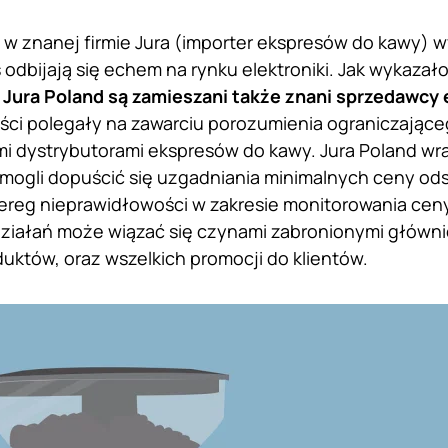
 w znanej firmie Jura (importer ekspresów do kawy) 
s odbijają się echem na rynku elektroniki. Jak wykaza
 Jura Poland są zamieszani także znani sprzedawcy e
ci polegały na zawarciu porozumienia ograniczające
 dystrybutorami ekspresów do kawy. Jura Poland wra
mogli dopuścić się uzgadniania minimalnych ceny od
ereg nieprawidłowości w zakresie monitorowania cen
iałań może wiązać się czynami zabronionymi głównie
uktów, oraz wszelkich promocji do klientów.