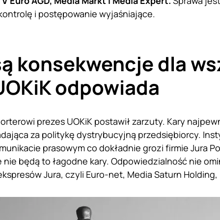
V Euro AGD, Media Markt i Media Expert.
Sprawa jest
kontrolę i postępowanie wyjaśniające.
są konsekwencje dla ws
 UOKiK odpowiada
terowi prezes UOKiK postawił zarzuty. Kary najpewni
ająca za politykę dystrybucyjną przedsiębiorcy. Inst
omunikacie prasowym co dokładnie grozi firmie Jura P
 nie będą to łagodne kary. Odpowiedzialność nie omi
spresów Jura, czyli Euro-net, Media Saturn Holding, 