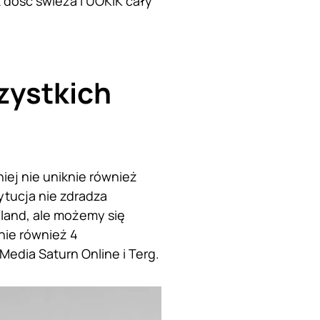
 dość świeża i UOKiK cały
zystkich
ej nie uniknie również
ytucja nie zdradza
oland, ale możemy się
nie również 4
Media Saturn Online i Terg.