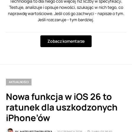
Technologia to dla niego coś więcej niż liczby w specyfikacji.
Testuje, analizuje i opisuje nowości, szukając w nich tego, co
naprawdę wartościowe. Jeśli coś go zachwyci - napisze o tym.
Jeśli rozczaruje - tym bardziej.
Zobacz komentarze
AKTUALNOŚCI
Nowa funkcja w iOS 26 to
ratunek dla uszkodzonych
iPhone’ów
BY
MATEUSZ TWORUSZKA
27 CZERWCA 2025
2 MINUTE READ