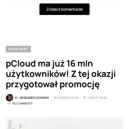
Zobacz komentarze
AKTUALNOŚCI
pCloud ma już 16 mln
użytkowników! Z tej okazji
przygotował promocję
BY
GRZEGORZ CICHOCKI
20 CZERWCA 2022
1 MINUTE READ
NO COMMENTS