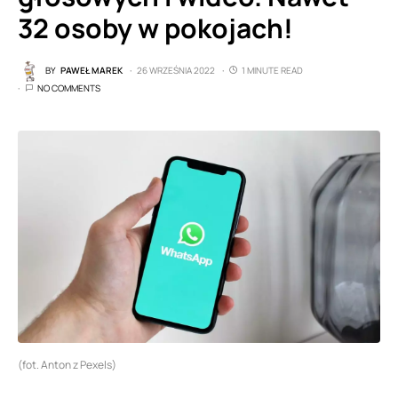
32 osoby w pokojach!
BY
PAWEŁ MAREK
26 WRZEŚNIA 2022
1 MINUTE READ
NO COMMENTS
(fot. Anton z Pexels)