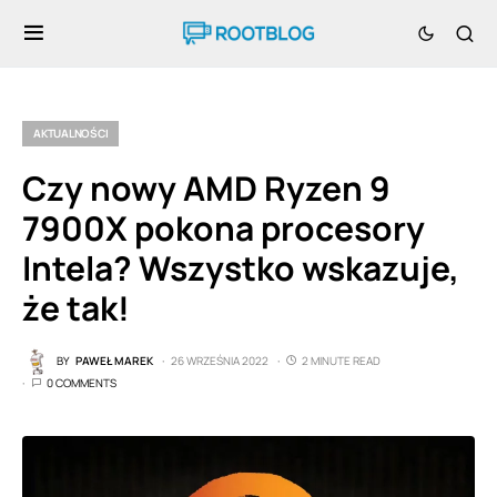
AKTUALNOŚCI
Czy nowy AMD Ryzen 9
7900X pokona procesory
Intela? Wszystko wskazuje,
że tak!
BY
PAWEŁ MAREK
26 WRZEŚNIA 2022
2 MINUTE READ
0 COMMENTS