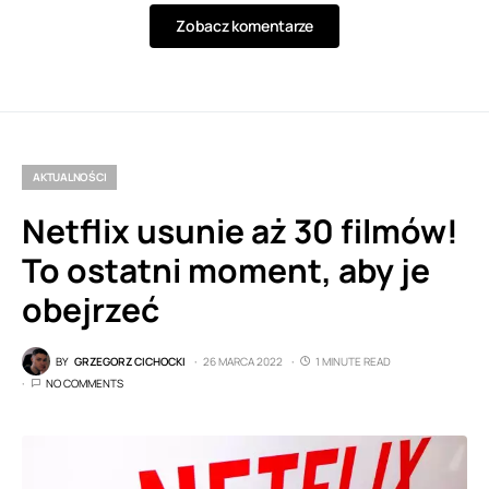
Zobacz komentarze
AKTUALNOŚCI
Netflix usunie aż 30 filmów!
To ostatni moment, aby je
obejrzeć
BY
GRZEGORZ CICHOCKI
26 MARCA 2022
1 MINUTE READ
NO COMMENTS