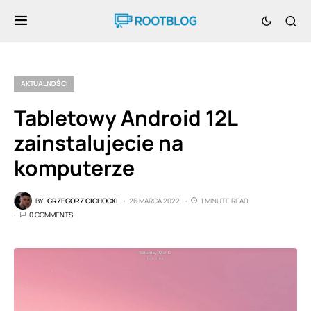
AKTUALNOŚCI
Tabletowy Android 12L
zainstalujecie na
komputerze
BY
GRZEGORZ CICHOCKI
26 MARCA 2022
1 MINUTE READ
0 COMMENTS