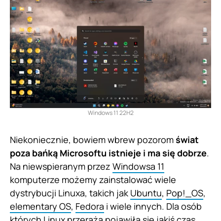
Windows 11 22H2
Niekoniecznie, bowiem wbrew pozorom
świat
poza bańką Microsoftu istnieje i ma się dobrze
.
Na niewspieranym przez
Windowsa 11
komputerze możemy zainstalować wiele
dystrybucji Linuxa, takich jak
Ubuntu
,
Pop!_OS
,
elementary OS
,
Fedora
i wiele innych. Dla osób
których Linux przeraża pojawiła się jakiś czas