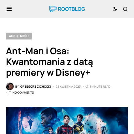
AKTUALNOŚCI
Ant-Man i Osa:
Kwantomania z datą
premiery w Disney+
BY
GRZEGORZ CICHOCKI
28 KWIETNIA 2023
1 MINUTE READ
NO COMMENTS