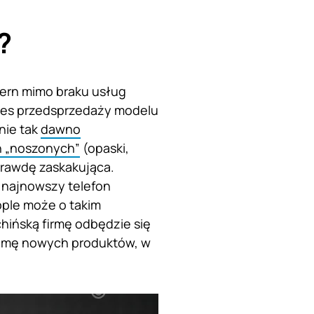
?
cern mimo braku usług
ukces przedsprzedaży modelu
nie tak
dawno
ń „noszonych”
(opaski,
aprawdę zaskakująca.
 najnowszy telefon
pple może o takim
hińską firmę odbędzie się
gamę nowych produktów, w