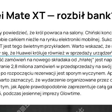
 Mate XT — rozbił bank
powiedzieć, że król powraca na salony. Chiński kon
obie całkiem nieźle na rynku elektroniki mobilnej. S
 jest tego świetnym przykładem. Warto wskazać, że 
 się, że Huawei króluje również w sprzedaży urządze
Ilość zamówień na nowego składaka od „hłałej” jest n
anie 2,8 miliona zamówień w przedsprzedaży na swój
 po rozpoczęciu rezerwacji jest sporym wyczynem. A
arto zaznaczyć, że wydarzenie organizowane przez c
o tym, jak Apple prawdopodobnie zaprezentuje całą 
6, podczas jesiennej imprezy Glowtime.