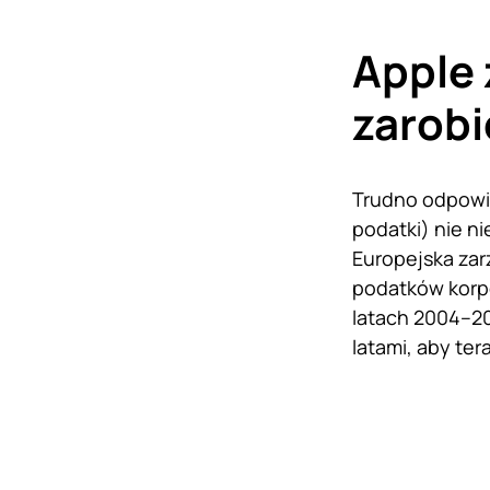
Apple 
zarobi
Trudno odpowie
podatki) nie ni
Europejska zar
podatków korp
latach 2004–20
latami, aby ter