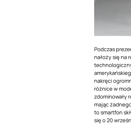
Podczas prezen
nałoży się na 
technologiczn
amerykańskiego
nakręci ogromn
różnice w mode
zdominowały ró
mając żadnego
to smartfon sk
się o 20 wrześn