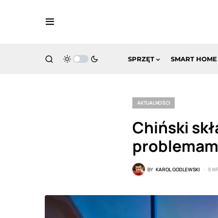
SPRZĘT
SMART HOME
AKTUALNOŚCI
Chiński skł
problemami
BY
KAROL GODLEWSKI
9 W