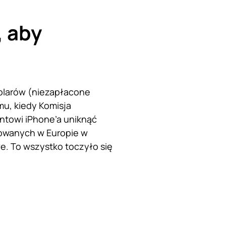
, aby
dolarów (niezapłacone
emu, kiedy Komisja
entowi iPhone’a uniknąć
owanych w Europie w
e. To wszystko toczyło się