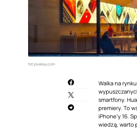
fot.pixabay.com
Walka na rynku
wypuszczanych 
smartfony. Hua
premiery. To w
iPhone’y 16. S
wiedzą, warto 