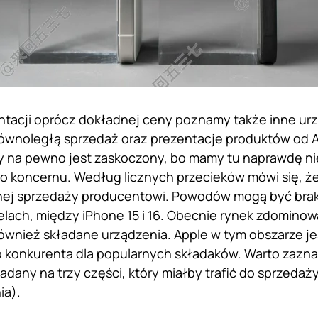
tacji oprócz dokładnej ceny poznamy także inne urz
równoległą sprzedaż oraz prezentacje produktów od A
y na pewno jest zaskoczony, bo mamy tu naprawdę ni
 koncernu. Według licznych przecieków mówi się, że 
ej sprzedaży producentowi. Powodów mogą być braki 
lach, między iPhone 15 i 16. Obecnie rynek zdominowa
wnież składane urządzenia. Apple w tym obszarze jes
 konkurenta dla popularnych składaków. Warto zazna
ładany na trzy części, który miałby trafić do sprzeda
ia).