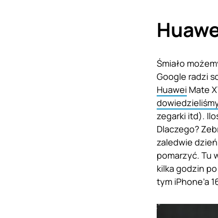
Huawei
Śmiało możemy 
Google radzi s
Huawei
Mate XT
dowiedzieliśmy
zegarki itd). 
Dlaczego? Zebr
zaledwie dzień
pomarzyć. Tu w
kilka godzin p
tym iPhone’a 1