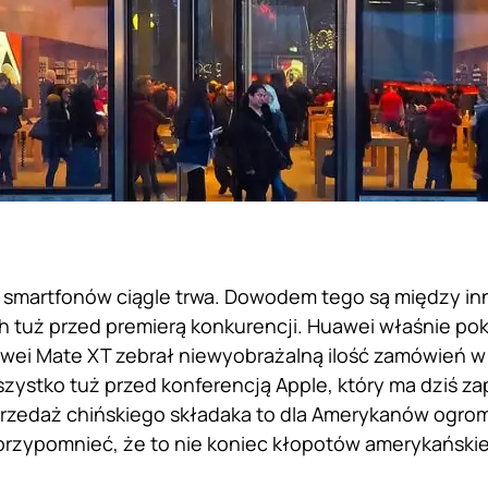
 smartfonów ciągle trwa. Dowodem tego są między i
tuż przed premierą konkurencji. Huawei właśnie pok
wei Mate XT zebrał niewyobrażalną ilość zamówień w 
szystko tuż przed konferencją Apple, który ma dziś 
przedaż chińskiego składaka to dla Amerykanów ogromn
przypomnieć, że to nie koniec kłopotów amerykański