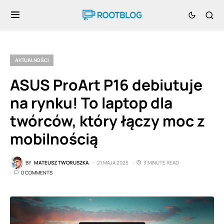
AKTUALNOŚCI
ASUS ProArt P16 debiutuje
na rynku! To laptop dla
twórców, który łączy moc z
mobilnością
BY
MATEUSZ TWORUSZKA
21 MAJA 2025
3 MINUTE READ
0 COMMENTS