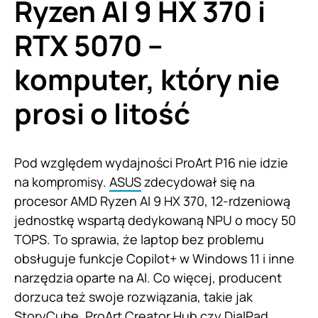
Ryzen AI 9 HX 370 i
RTX 5070 –
komputer, który nie
prosi o litość
Pod względem wydajności ProArt P16 nie idzie
na kompromisy.
ASUS
zdecydował się na
procesor AMD Ryzen AI 9 HX 370, 12-rdzeniową
jednostkę wspartą dedykowaną NPU o mocy 50
TOPS. To sprawia, że laptop bez problemu
obsługuje funkcje Copilot+ w Windows 11 i inne
narzędzia oparte na AI. Co więcej, producent
dorzuca też swoje rozwiązania, takie jak
StoryCube, ProArt Creator Hub czy DialPad,