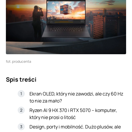
fot. producenta
Spis treści
Ekran OLED, który nie zawodzi, ale czy 60 Hz
to nie za mało?
Ryzen AI 9 HX 370 i RTX 5070 – komputer,
który nie prosi o litość
Design, porty i mobilność. Dużo plusów, ale