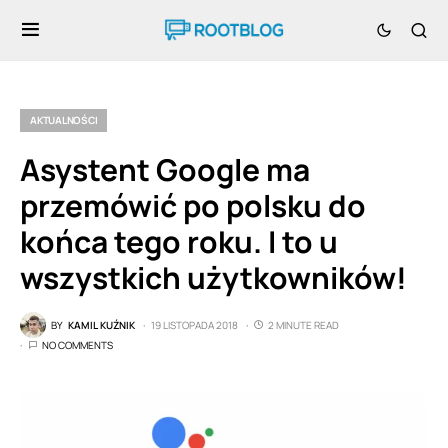
AKTUALNOŚCI
Asystent Google ma
przemówić po polsku do
końca tego roku. I to u
wszystkich użytkowników!
BY
KAMIL KUŹNIK
19 LISTOPADA 2018
2 MINUTE READ
NO COMMENTS