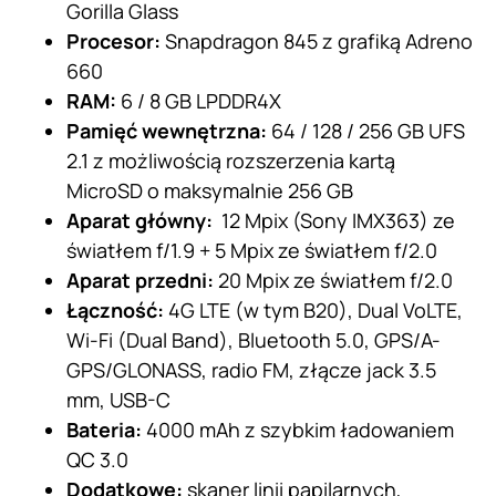
Gorilla Glass
Procesor:
Snapdragon 845 z grafiką Adreno
660
RAM:
6 / 8 GB LPDDR4X
Pamięć wewnętrzna:
64 / 128 / 256 GB UFS
2.1 z możliwością rozszerzenia kartą
MicroSD o maksymalnie 256 GB
Aparat główny:
12 Mpix (Sony IMX363) ze
światłem f/1.9 + 5 Mpix ze światłem f/2.0
Aparat przedni:
20 Mpix ze światłem f/2.0
Łączność:
4G LTE (w tym B20), Dual VoLTE,
Wi-Fi (Dual Band), Bluetooth 5.0, GPS/A-
GPS/GLONASS, radio FM, złącze jack 3.5
mm, USB-C
Bateria:
4000 mAh z szybkim ładowaniem
QC 3.0
Dodatkowe:
skaner linii papilarnych,