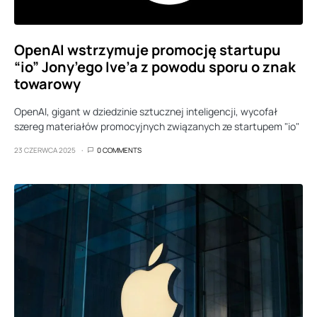
OpenAI wstrzymuje promocję startupu
“io” Jony’ego Ive’a z powodu sporu o znak
towarowy
OpenAI, gigant w dziedzinie sztucznej inteligencji, wycofał
szereg materiałów promocyjnych związanych ze startupem "io"
23 CZERWCA 2025
0 COMMENTS