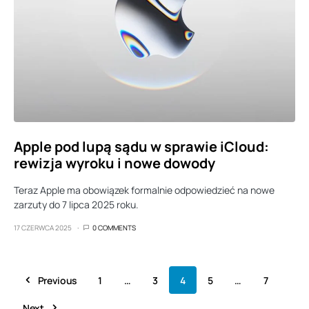
Apple pod lupą sądu w sprawie iCloud:
rewizja wyroku i nowe dowody
Teraz Apple ma obowiązek formalnie odpowiedzieć na nowe
zarzuty do 7 lipca 2025 roku.
17 CZERWCA 2025
0 COMMENTS
Previous
1
…
3
4
5
…
7
Next