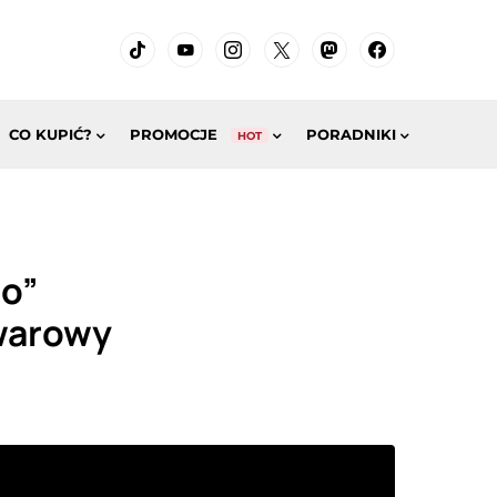
CO KUPIĆ?
PROMOCJE
PORADNIKI
HOT
io”
owarowy