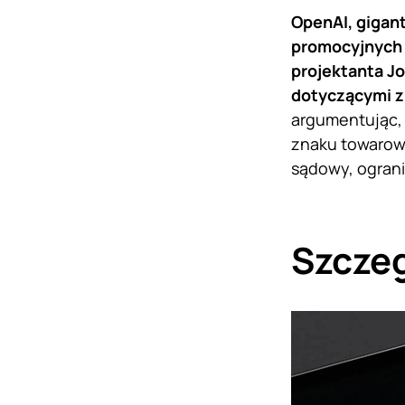
OpenAI, gigant
promocyjnych 
projektanta Jo
dotyczącymi 
argumentując,
znaku towarowe
sądowy, ograni
Szczeg