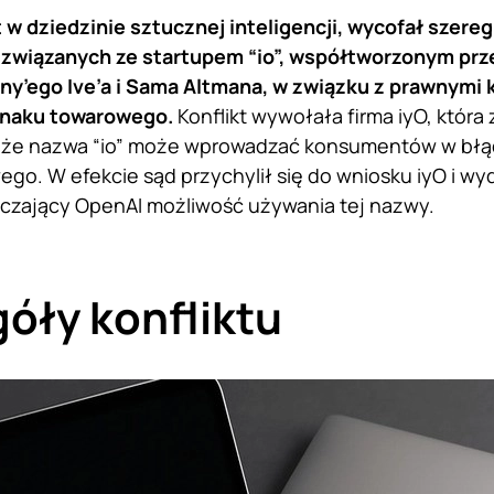
 w dziedzinie sztucznej inteligencji, wycofał szere
związanych ze startupem “io”, współtworzonym prz
ny’ego Ive’a i Sama Altmana, w związku z prawnymi
znaku towarowego.
Konflikt wywołała firma iyO, która
 że nazwa “io” może wprowadzać konsumentów w błąd 
go. W efekcie sąd przychylił się do wniosku iyO i w
czający OpenAI możliwość używania tej nazwy.
óły konfliktu