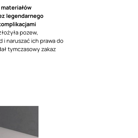
g materiałów
ez legendarnego
 komplikacjami
 złożyła pozew,
i naruszać ich prawa do
ydał tymczasowy zakaz