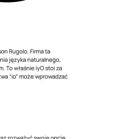
ason Rugolo. Firma ta
nia języka naturalnego,
 To właśnie iyO stoi za
zwa “io” może wprowadzać
eraz rozważyć swoje opcje