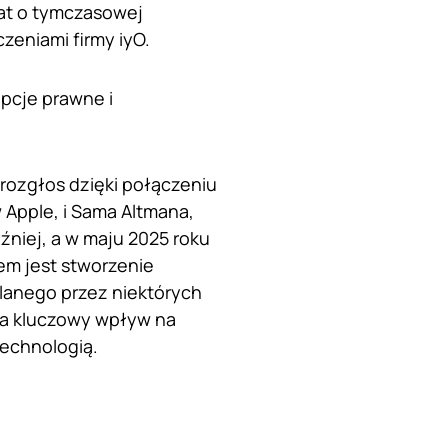
kat o tymczasowej
eniami firmy iyO.
opcje prawne i
 rozgłos dzięki połączeniu
 Apple, i Sama Altmana,
óźniej, a w maju 2025 roku
em jest stworzenie
ślanego przez niektórych
 ma kluczowy wpływ na
technologią.