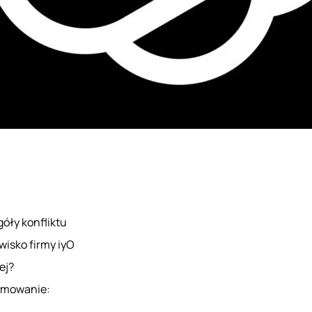
óły konfliktu
isko firmy iyO
ej?
mowanie: