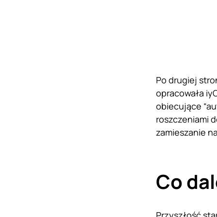
Po drugiej stro
opracowała iyO
obiecujące “au
roszczeniami 
zamieszanie na
Co dal
Przyszłość sta