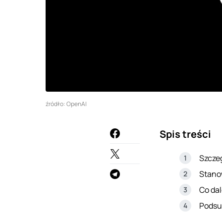
źródło: OpenAI
Spis treści
Szczeg
Stanow
Co dal
Podsu