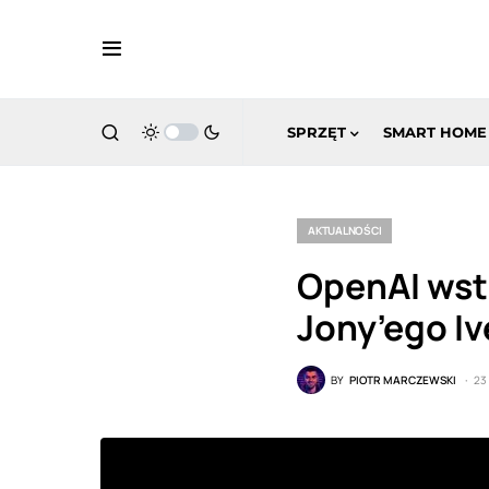
SPRZĘT
SMART HOME
AKTUALNOŚCI
OpenAI wst
Jony’ego I
BY
PIOTR MARCZEWSKI
23