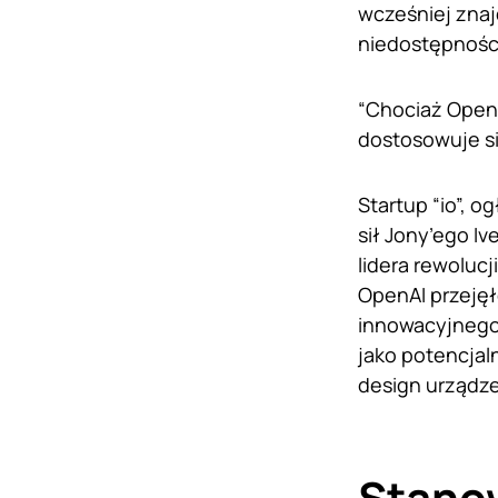
wcześniej znaj
niedostępnośc
“Chociaż OpenA
dostosowuje si
Startup “io”, 
sił Jony’ego I
lidera rewolucj
OpenAI przejęł
innowacyjnego 
jako potencjal
design urządze
Stanow