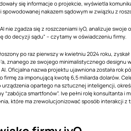
dowały się informacje o projekcie, wyświetla komuni
i spowodowanej nakazem sądowym w związku z roszcz
I nie zgadza się z roszczeniami iyO, analizuje swoje 
ę do decyzji sądu” – czytamy w oświadczeniu firmy.
ogłoszony po raz pierwszy w kwietniu 2024 roku, zyskał
ve’a, znanego ze swojego minimalistycznego designu w
i AI. Oficjalna nazwa projektu ujawniona została rok p
o firmę za imponującą kwotę 6,5 miliarda dolarów. Cel
urządzenia opartego na sztucznej inteligencji, okre
ny “zabójca smartfonów”. Ive pełni rolę konsultanta i
nia, które ma zrewolucjonizować sposób interakcji z 
isko firmy iyO