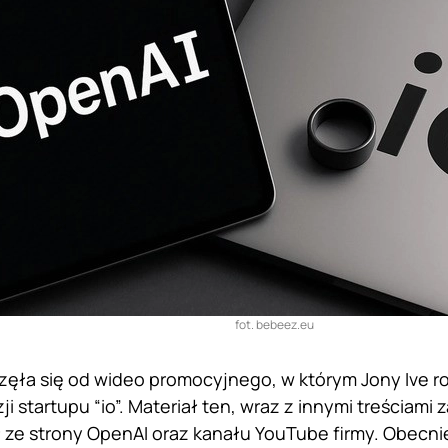
fot. bebeez.eu
zęła się od wideo promocyjnego, w którym Jony Ive 
i startupu “io”. Materiał ten, wraz z innymi treściami
 ze strony OpenAI oraz kanału YouTube firmy. Obecnie