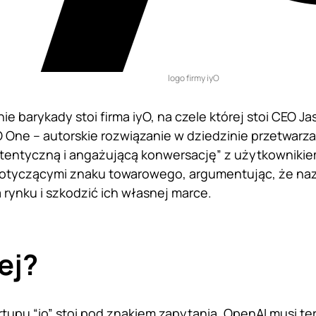
logo firmy iyO
nie barykady stoi firma iyO, na czele której stoi CEO J
 One – autorskie rozwiązanie w dziedzinie przetwarza
tentyczną i angażującą konwersację” z użytkownikiem.
dotyczącymi znaku towarowego, argumentując, że na
 rynku i szkodzić ich własnej marce.
ej?
rtupu “io” stoi pod znakiem zapytania. OpenAI musi t