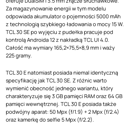
oferuje DualSIM i 3.5 mm złącze słuchawkowe.
Za magazynowanie energii w tym modelu
odpowiada akumulator o pojemności 5000 mAh
z technologią szybkiego ładowania o mocy 15 W.
TCL 30 SE po wyjęciu z pudełka pracuje pod
kontrolą Androida 12 z nakładką TCL UI 4.0.
Całość ma wymiary 165,2×75,5×8,9 mm i waży
225 gramy.
TCL 30 E natomiast posiada niemal identyczną
specyfikację jak TCL 30 SE. Z różnic warto
wymienić obecność jednego wariantu, który
charakteryzuje się 3 GB pamięci RAM oraz 64 GB
pamięci wewnętrznej. TCL 30 E posiada także
podwójny aparat: 50 Mpx (f/1.9) + 2 Mpx (f/2.4)
oraz kamerkę do selfie 5 Mpx (f/2.2).