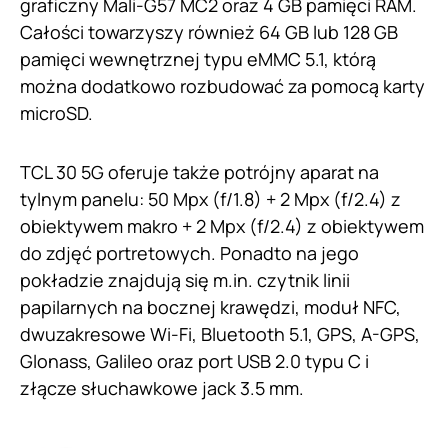
graficzny Mali-G57 MC2 oraz 4 GB pamięci RAM.
Całości towarzyszy również 64 GB lub 128 GB
pamięci wewnętrznej typu eMMC 5.1, którą
można dodatkowo rozbudować za pomocą karty
microSD.
TCL 30 5G oferuje także potrójny aparat na
tylnym panelu: 50 Mpx (f/1.8) + 2 Mpx (f/2.4) z
obiektywem makro + 2 Mpx (f/2.4) z obiektywem
do zdjęć portretowych. Ponadto na jego
pokładzie znajdują się m.in. czytnik linii
papilarnych na bocznej krawędzi, moduł NFC,
dwuzakresowe Wi-Fi, Bluetooth 5.1, GPS, A-GPS,
Glonass, Galileo oraz port USB 2.0 typu C i
złącze słuchawkowe jack 3.5 mm.