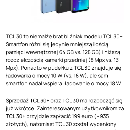
TCL 30 to niemalże brat bliźniak modelu TCL 30+.
Smartfon różni się jedynie mniejszą ilością
pamięci wewnętrznej 64 GB vs. 128 GB) i niższą
rozdzielczością kamerki przedniej (8 Mpx vs. 13
Mpx). Ponadto w pudełku z TCL 30 znajduje się
ładowarka o mocy 10 W (vs. 18 W), ale sam
smartfon nadal wspiera ładowanie o mocy 18 W.
Sprzedaż TCL 30+ oraz TCL 30 ma rozpocząć się
już wkrótce. Zainteresowanym użytkownikom za
TCL 30+ przyjdzie zapłacić 199 euro (~935
złotych), natomiast TCL 30 został wyceniony