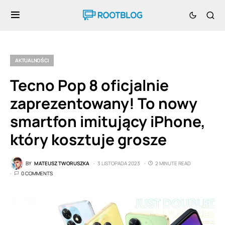
AKTUALNOŚCI
Tecno Pop 8 oficjalnie
zaprezentowany! To nowy
smartfon imitujący iPhone,
który kosztuje grosze
BY
MATEUSZ TWORUSZKA
3 LISTOPADA 2023
2 MINUTE READ
0 COMMENTS