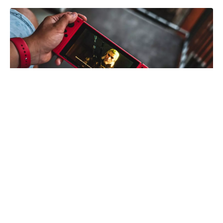
Twitch to platforma streamingowa, która kojarzy
się przede wszystkim z grami. Jak się okazuje,
usługa porzuca swoją aplikację na konsolę
Nintendo Switch!