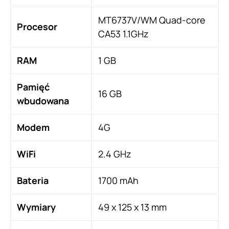
MT6737V/WM Quad-core
Procesor
CA53 1.1GHz
RAM
1 GB
Pamięć
16 GB
wbudowana
Modem
4G
WiFi
2.4 GHz
Bateria
1700 mAh
Wymiary
49 x 125 x 13 mm