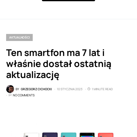
AKTUALNOŚCI
Ten smartfon ma 7 lat i
właśnie dostał ostatnią
aktualizację
BY
GRZEGORZ CICHOCKI
10 STYCZNIA 2023
1 MINUTE READ
NO COMMENTS