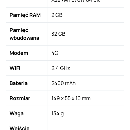
Pamięć RAM
2 GB
Pamięć
32 GB
wbudowana
Modem
4G
WiFi
2.4 GHz
Bateria
2400 mAh
Rozmiar
149 x 55 x 10 mm
Waga
134 g
Wejście