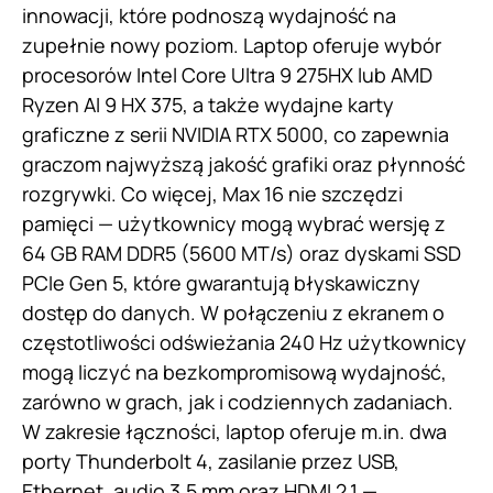
innowacji, które podnoszą wydajność na
zupełnie nowy poziom. Laptop oferuje wybór
procesorów Intel Core Ultra 9 275HX lub AMD
Ryzen AI 9 HX 375, a także wydajne karty
graficzne z serii NVIDIA RTX 5000, co zapewnia
graczom najwyższą jakość grafiki oraz płynność
rozgrywki. Co więcej, Max 16 nie szczędzi
pamięci — użytkownicy mogą wybrać wersję z
64 GB RAM DDR5 (5600 MT/s) oraz dyskami SSD
PCIe Gen 5, które gwarantują błyskawiczny
dostęp do danych. W połączeniu z ekranem o
częstotliwości odświeżania 240 Hz użytkownicy
mogą liczyć na bezkompromisową wydajność,
zarówno w grach, jak i codziennych zadaniach.
W zakresie łączności, laptop oferuje m.in. dwa
porty Thunderbolt 4, zasilanie przez USB,
Ethernet, audio 3,5 mm oraz HDMI 2.1 —