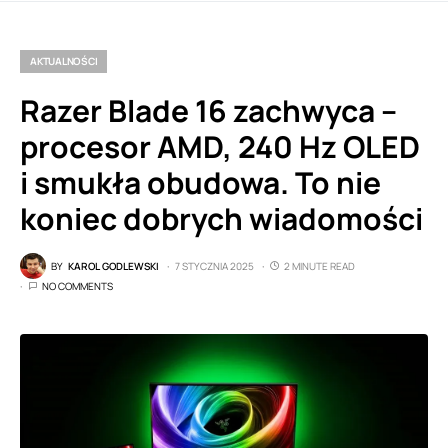
AKTUALNOŚCI
Razer Blade 16 zachwyca –
procesor AMD, 240 Hz OLED
i smukła obudowa. To nie
koniec dobrych wiadomości
BY
KAROL GODLEWSKI
7 STYCZNIA 2025
2 MINUTE READ
NO COMMENTS