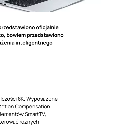
przedstawiono oficjalnie
tko, bowiem przedstawiono
ażenia inteligentnego
ielczości 8K. Wyposażone
 Motion Compensation.
j elementów SmartTV,
sterować różnych