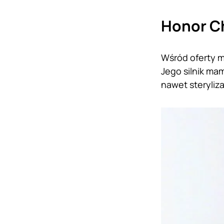
Honor Ch
Wśród oferty m
Jego silnik ma
nawet steryliz