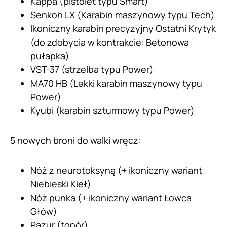
Kappa (pistolet typu Smart)
Senkoh LX (Karabin maszynowy typu Tech)
Ikoniczny karabin precyzyjny Ostatni Krytyk
(do zdobycia w kontrakcie: Betonowa
pułapka)
VST-37 (strzelba typu Power)
MA70 HB (Lekki karabin maszynowy typu
Power)
Kyubi (karabin szturmowy typu Power)
5 nowych broni do walki wręcz:
Nóż z neurotoksyną (+ ikoniczny wariant
Niebieski Kieł)
Nóż punka (+ ikoniczny wariant Łowca
Głów)
Pazur (topór)