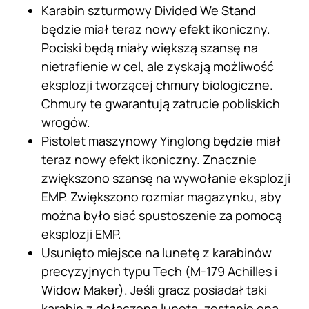
Karabin szturmowy Divided We Stand
będzie miał teraz nowy efekt ikoniczny.
Pociski będą miały większą szansę na
nietrafienie w cel, ale zyskają możliwość
eksplozji tworzącej chmury biologiczne.
Chmury te gwarantują zatrucie pobliskich
wrogów.
Pistolet maszynowy Yinglong będzie miał
teraz nowy efekt ikoniczny. Znacznie
zwiększono szansę na wywołanie eksplozji
EMP. Zwiększono rozmiar magazynku, aby
można było siać spustoszenie za pomocą
eksplozji EMP.
Usunięto miejsce na lunetę z karabinów
precyzyjnych typu Tech (M-179 Achilles i
Widow Maker). Jeśli gracz posiadał taki
karabin z dołączoną lunetą, zostanie ona